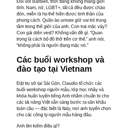
Đối với Barbieri, thời trang không mang giới
tính. Nam, nữ, LGBT+, tất cả đều được chào
đón, miễn là họ thể hiện được tinh thần của
phong cách. Quần áo unisex giữ vai trò trung
tâm trong thế giới của anh. Con trai mặc váy?
Con gái diện vest? Không vấn đề gì. “Quan
trọng là cách bộ đồ thở trên cơ thể,” anh nói,
“không phải là người đang mặc nó.”
Các buổi workshop và
đào tạo tại Vietnam
Đặt trụ sở tại Sài Gòn, Claudio tổ chức các
buổi workshop người mẫu, lớp học nhảy và
khóa huấn luyện tiếng Anh nhằm chuẩn bị cho
các tài năng Việt sẵn sàng bước ra sân khấu
toàn cầu — đặc biệt là Italy, nơi anh tuyển chọn
cho các công ty người mẫu hàng đầu.
Anh tìm kiếm điều gì?