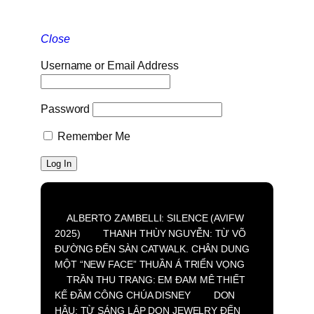
Close
Username or Email Address
Password
Remember Me
ALBERTO ZAMBELLI: SILENCE (AVIFW
2025)
THANH THÙY NGUYỄN: TỪ VÕ
ĐƯỜNG ĐẾN SÀN CATWALK. CHÂN DUNG
MỘT “NEW FACE” THUẦN Á TRIỂN VỌNG
TRẦN THU TRANG: EM ĐAM MÊ THIẾT
KẾ ĐẦM CÔNG CHÚA DISNEY
DON
HẬU: TỪ SÁNG LẬP DON JEWELRY ĐẾN