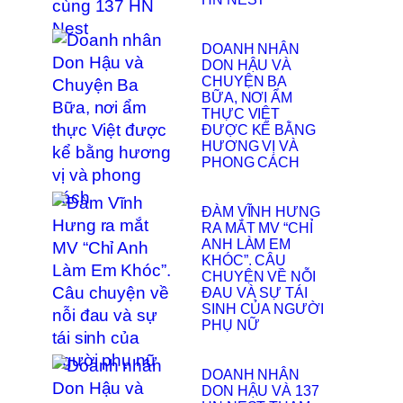
DOANH NHÂN
DON HẬU VÀ
CHUYỆN BA
BỮA, NƠI ẨM
THỰC VIỆT
ĐƯỢC KỂ BẰNG
HƯƠNG VỊ VÀ
PHONG CÁCH
ĐÀM VĨNH HƯNG
RA MẮT MV “CHỈ
ANH LÀM EM
KHÓC”. CÂU
CHUYỆN VỀ NỖI
ĐAU VÀ SỰ TÁI
SINH CỦA NGƯỜI
PHỤ NỮ
DOANH NHÂN
DON HẬU VÀ 137