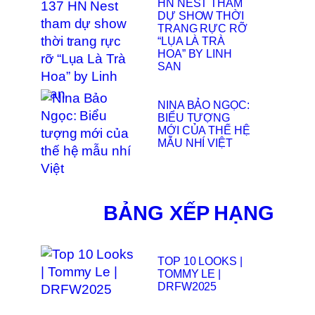
HN NEST THAM
DỰ SHOW THỜI
TRANG RỰC RỠ
“LỤA LÀ TRÀ
HOA” BY LINH
SAN
NINA BẢO NGỌC:
BIỂU TƯỢNG
MỚI CỦA THẾ HỆ
MẪU NHÍ VIỆT
BẢNG XẾP HẠNG
TOP 10 LOOKS |
TOMMY LE |
DRFW2025