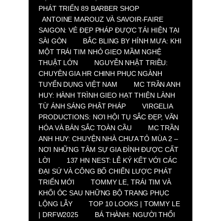
PHÁT TRIỂN 89 BARBER SHOP
ANTOINE MAROUZ VÀ SAVOIR-FAIRE
SAIGON: VẺ ĐẸP PHÁP ĐƯỢC TÁI HIỆN TẠI
SÀI GÒN
BẮC BLING BY HÍNH MƯA: KHI
MỘT TRÁI TIM NHỎ GIEO MẦM NGHỆ
THUẬT LỚN
NGUYỄN NHẬT TRIỀU:
CHUYÊN GIA HR CHINH PHỤC NGÀNH
TUYỂN DỤNG VIỆT NAM
MC TRẦN ANH
HUY: HÀNH TRÌNH GIEO HẠT THIỆN LÀNH
TỪ ÁNH SÁNG PHẬT PHÁP
VIRGELIA
PRODUCTIONS: NƠI HỘI TỤ SẮC ĐẸP, VĂN
HÓA VÀ BẢN SẮC TOÀN CẦU
MC TRẦN
ANH HUY: CHUYỆN NHÀ CHƯA TỎ MÙA 2 –
NƠI NHỮNG TÂM SỰ GIA ĐÌNH ĐƯỢC CẤT
LỜI
137 HN NEST: LỄ KÝ KẾT VỚI CÁC
ĐẠI SỨ VÀ CÔNG BỐ CHIẾN LƯỢC PHÁT
TRIỂN MỚI
TOMMY LE, TRÁI TIM VÀ
KHỐI ÓC SAU NHỮNG BỘ TRANG PHỤC
LỘNG LẪY
TOP 10 LOOKS | TOMMY LE
| DRFW2025
BÁ THÀNH: NGƯỜI THỔI