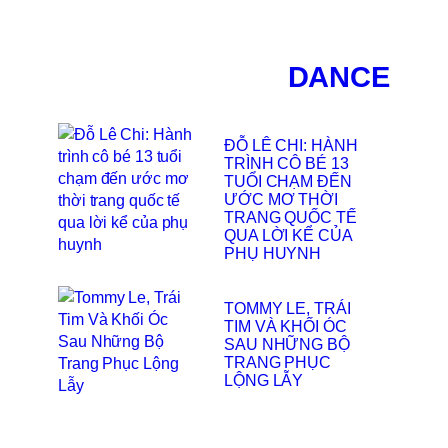
DANCE
ĐỖ LÊ CHI: HÀNH
TRÌNH CÔ BÉ 13
TUỔI CHẠM ĐẾN
ƯỚC MƠ THỜI
TRANG QUỐC TẾ
QUA LỜI KỂ CỦA
PHỤ HUYNH
TOMMY LE, TRÁI
TIM VÀ KHỐI ÓC
SAU NHỮNG BỘ
TRANG PHỤC
LỘNG LẪY