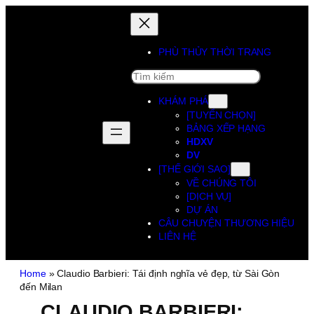
PHÙ THỦY THỜI TRANG
SEARCH
KHÁM PHÁ
[TUYỂN CHỌN]
BẢNG XẾP HẠNG
HDXV
DV
[THẾ GIỚI SAO]
VỀ CHÚNG TÔI
[DỊCH VỤ]
DỰ ÁN
CÂU CHUYỆN THƯƠNG HIỆU
LIÊN HỆ
Home
»
Claudio Barbieri: Tái định nghĩa vẻ đẹp, từ Sài Gòn
đến Milan
CLAUDIO BARBIERI: