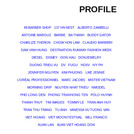
PROFILE
89 BARBER SHOP
137 HN NEST
ALBERTO ZAMBELLI
ANTOINE MAROUZ
BARBIE
BA THANH
BUDDY GATOR
CHARLIZE THERON
CHOW HON LAM
CLAUDIO BARBIERI
DAM VINH HUNG
DESTINATION RUNWAY FASHION WEEK
DIESEL
DISNEY
DON HAU
DONJEWELRY
DUONG TRIEU VU
DV
FUGU
HDXV
IVY PH
JENNIFER NGUYEN
KIM PHUONG
LIKE JENNIE
L’ORÉAL PROFESSIONNEL
MARC JACOBS
MISTER VIETNAM
MORNING DRIP
NGUYEN NHAT TRIEU
NMODEL
PHO LONG DEN
PHONG TRA KHONG TEN
POLO HUYNH
THANH THUY
TIM IMAGES
TOMMY LE
TRAN ANH HUY
TRAN THU TRANG
TU ANH
VANESSA VU TUONG VAN
VIET HOANG
VIET MOON FESTIVAL
WILL FRANCO
XUAN LAN
XUAN VIET HOANG DON