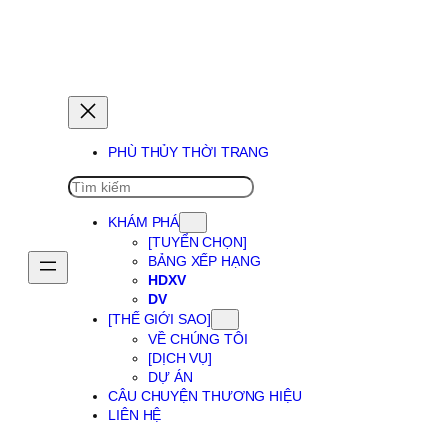
PHÙ THỦY GIẤC MƠ
PHÙ THỦY THỜI TRANG
SEARCH
KHÁM PHÁ
[TUYỂN CHỌN]
BẢNG XẾP HẠNG
HDXV
DV
[THẾ GIỚI SAO]
VỀ CHÚNG TÔI
[DỊCH VỤ]
DỰ ÁN
CÂU CHUYỆN THƯƠNG HIỆU
LIÊN HỆ