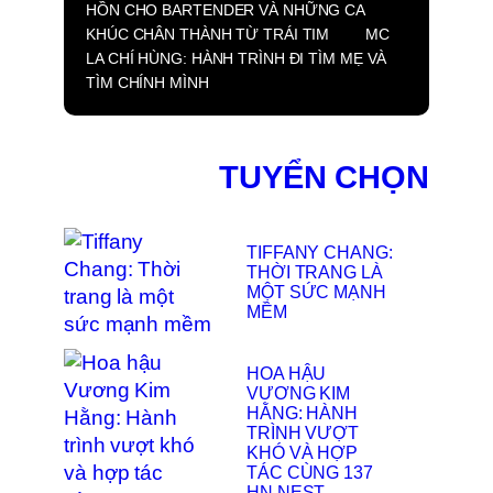
HỒN CHO BARTENDER VÀ NHỮNG CA
KHÚC CHÂN THÀNH TỪ TRÁI TIM
MC
LA CHÍ HÙNG: HÀNH TRÌNH ĐI TÌM MẸ VÀ
TÌM CHÍNH MÌNH
TUYỂN CHỌN
TIFFANY CHANG:
THỜI TRANG LÀ
MỘT SỨC MẠNH
MỀM
HOA HẬU
VƯƠNG KIM
HẰNG: HÀNH
TRÌNH VƯỢT
KHÓ VÀ HỢP
TÁC CÙNG 137
HN NEST