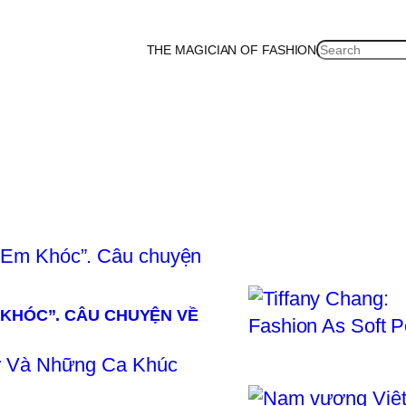
SEARCH
THE MAGICIAN OF FASHION
ea
Malaysia
Mexico
Netherlands
Philippines
Russia
Singapore
Thailand
UK
U
 KHÓC”. CÂU CHUYỆN VỀ