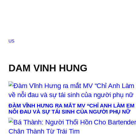
Skip
to
content
US
Brazil
Canada
China
France
Germany
India
Indonesia
Italy
Japan
Kor
DAM VINH HUNG
ĐÀM VĨNH HƯNG RA MẮT MV “CHỈ ANH LÀM EM
NỖI ĐAU VÀ SỰ TÁI SINH CỦA NGƯỜI PHỤ NỮ