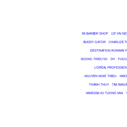
89 BARBER SHOP
137 HN NE
BUDDY GATOR
CHARLIZE 
DESTINATION RUNWAY 
DUONG TRIEU VU
DV
FUGU
L’ORÉAL PROFESSIO
NGUYEN NHAT TRIEU
NMO
THANH THUY
TIM IMAG
VANESSA VU TUONG VAN