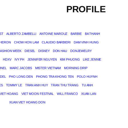
PROFILE
ST
ALBERTO ZAMBELLI
ANTOINE MAROUZ
BARBIE
BA THANH
THERON
CHOW HON LAM
CLAUDIO BARBIERI
DAM VINH HUNG
FASHION WEEK
DIESEL
DISNEY
DON HAU
DONJEWELRY
HDXV
IVY PH
JENNIFER NGUYEN
KIM PHUONG
LIKE JENNIE
NNEL
MARC JACOBS
MISTER VIETNAM
MORNING DRIP
DEL
PHO LONG DEN
PHONG TRA KHONG TEN
POLO HUYNH
ES
TOMMY LE
TRAN ANH HUY
TRAN THU TRANG
TU ANH
VIET HOANG
VIET MOON FESTIVAL
WILL FRANCO
XUAN LAN
XUAN VIET HOANG DON