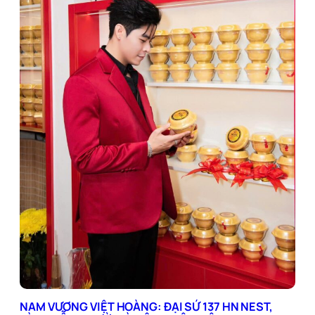
NAM VƯƠNG VIỆT HOÀNG: ĐẠI SỨ 137 HN NEST,