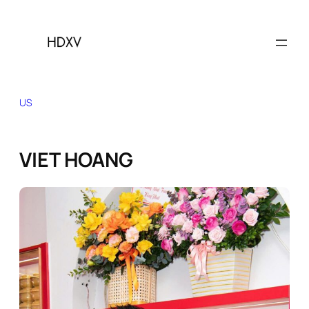
Skip
to
content
US
VIET HOANG