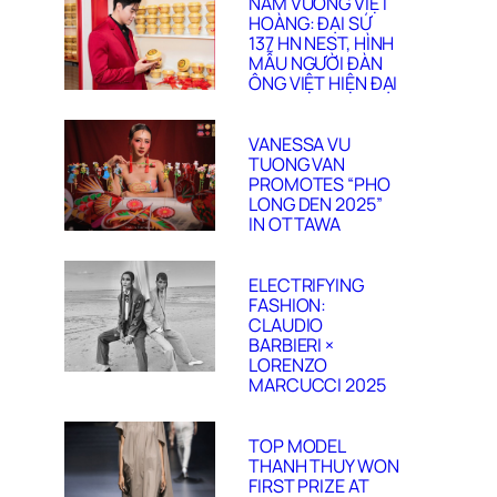
NAM VƯƠNG VIỆT
HOÀNG: ĐẠI SỨ
137 HN NEST, HÌNH
MẪU NGƯỜI ĐÀN
ÔNG VIỆT HIỆN ĐẠI
VANESSA VU
TUONG VAN
PROMOTES “PHO
LONG DEN 2025”
IN OTTAWA
ELECTRIFYING
FASHION:
CLAUDIO
BARBIERI ×
LORENZO
MARCUCCI 2025
TOP MODEL
THANH THUY WON
FIRST PRIZE AT