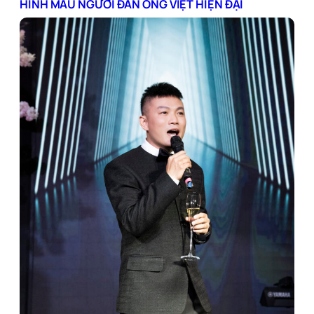
HÌNH MẪU NGƯỜI ĐÀN ÔNG VIỆT HIỆN ĐẠI