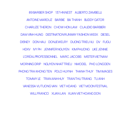
89 BARBER SHOP
137 HN NEST
ALBERTO ZAMBELLI
ANTOINE MAROUZ
BARBIE
BA THANH
BUDDY GATOR
CHARLIZE THERON
CHOW HON LAM
CLAUDIO BARBIERI
DAM VINH HUNG
DESTINATION RUNWAY FASHION WEEK
DIESEL
DISNEY
DON HAU
DONJEWELRY
DUONG TRIEU VU
DV
FUGU
HDXV
IVY PH
JENNIFER NGUYEN
KIM PHUONG
LIKE JENNIE
L’ORÉAL PROFESSIONNEL
MARC JACOBS
MISTER VIETNAM
MORNING DRIP
NGUYEN NHAT TRIEU
NMODEL
PHO LONG DEN
PHONG TRA KHONG TEN
POLO HUYNH
THANH THUY
TIM IMAGES
TOMMY LE
TRAN ANH HUY
TRAN THU TRANG
TU ANH
VANESSA VU TUONG VAN
VIET HOANG
VIET MOON FESTIVAL
WILL FRANCO
XUAN LAN
XUAN VIET HOANG DON
THE MAGICIAN OF DREAMS