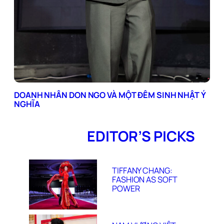
DOANH NHÂN DON NGO VÀ MỘT ĐÊM SINH NHẬT Ý
NGHĨA
EDITOR’S PICKS
TIFFANY CHANG:
FASHION AS SOFT
POWER