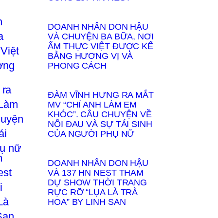
DOANH NHÂN DON HẬU
VÀ CHUYỆN BA BỮA, NƠI
ẨM THỰC VIỆT ĐƯỢC KỂ
BẰNG HƯƠNG VỊ VÀ
PHONG CÁCH
ĐÀM VĨNH HƯNG RA MẮT
MV “CHỈ ANH LÀM EM
KHÓC”. CÂU CHUYỆN VỀ
NỖI ĐAU VÀ SỰ TÁI SINH
CỦA NGƯỜI PHỤ NỮ
DOANH NHÂN DON HẬU
VÀ 137 HN NEST THAM
DỰ SHOW THỜI TRANG
RỰC RỠ “LỤA LÀ TRÀ
HOA” BY LINH SAN