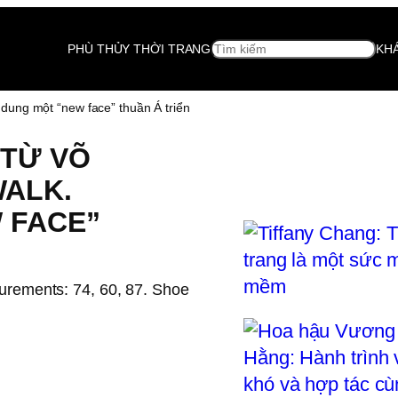
SEARCH
PHÙ THỦY THỜI TRANG
KH
ung một “new face” thuần Á triển
 TỪ VÕ
ALK.
 FACE”
rements: 74, 60, 87. Shoe