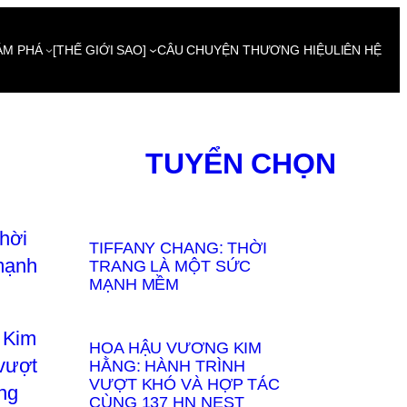
ÁM PHÁ
[THẾ GIỚI SAO]
CÂU CHUYỆN THƯƠNG HIỆU
LIÊN HỆ
TUYỂN CHỌN
TIFFANY CHANG: THỜI
TRANG LÀ MỘT SỨC
MẠNH MỀM
HOA HẬU VƯƠNG KIM
HẰNG: HÀNH TRÌNH
VƯỢT KHÓ VÀ HỢP TÁC
CÙNG 137 HN NEST