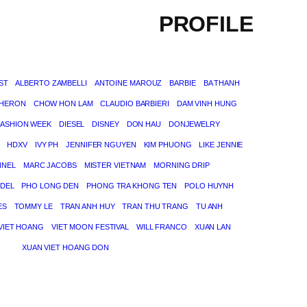
PROFILE
ST
ALBERTO ZAMBELLI
ANTOINE MAROUZ
BARBIE
BA THANH
THERON
CHOW HON LAM
CLAUDIO BARBIERI
DAM VINH HUNG
FASHION WEEK
DIESEL
DISNEY
DON HAU
DONJEWELRY
HDXV
IVY PH
JENNIFER NGUYEN
KIM PHUONG
LIKE JENNIE
NNEL
MARC JACOBS
MISTER VIETNAM
MORNING DRIP
DEL
PHO LONG DEN
PHONG TRA KHONG TEN
POLO HUYNH
ES
TOMMY LE
TRAN ANH HUY
TRAN THU TRANG
TU ANH
VIET HOANG
VIET MOON FESTIVAL
WILL FRANCO
XUAN LAN
XUAN VIET HOANG DON