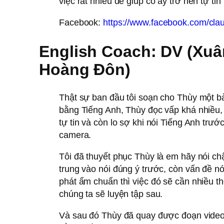
việc rất nhiều để giúp cô ấy trở nên tự tin
Facebook:
https://www.facebook.com/clau
English Coach: DV (Xuâ
Hoàng Đôn)
Thật sự ban đầu tôi soạn cho Thùy một bài
bằng Tiếng Anh, Thùy đọc vấp khá nhiều,
tự tin và còn lo sợ khi nói Tiếng Anh trướ
camera.
Tôi đã thuyết phục Thùy là em hãy nói c
trung vào nói đúng ý trước, còn vấn đề nó
phát ẩm chuẩn thì việc đó sẽ cần nhiều th
chúng ta sẽ luyện tập sau.
Và sau đó Thùy đã quay được đoạn video 