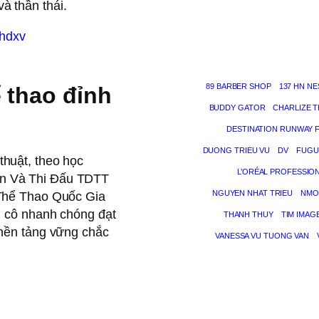
và thần thái.
mhdxv
89 BARBER SHOP
137 HN NE
ể thao đỉnh
BUDDY GATOR
CHARLIZE 
DESTINATION RUNWAY 
DUONG TRIEU VU
DV
FUGU
huật, theo học
L’ORÉAL PROFESSIO
n Và Thi Đấu TDTT
NGUYEN NHAT TRIEU
NMO
 Thể Thao Quốc Gia
, cô nhanh chóng đạt
THANH THUY
TIM IMAG
 nền tảng vững chắc
VANESSA VU TUONG VAN