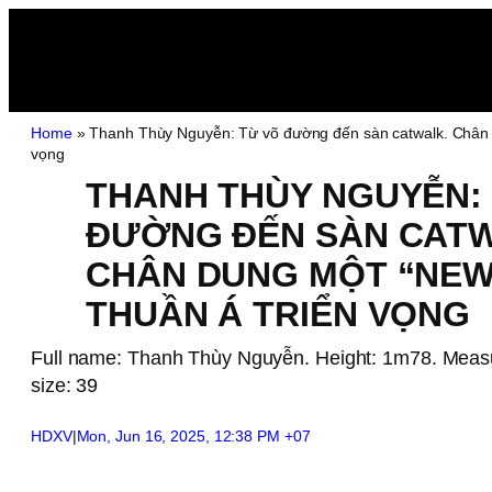
Home
»
Thanh Thùy Nguyễn: Từ võ đường đến sàn catwalk. Chân d
vọng
THANH THÙY NGUYỄN:
ĐƯỜNG ĐẾN SÀN CATW
CHÂN DUNG MỘT “NEW
THUẦN Á TRIỂN VỌNG
Full name: Thanh Thùy Nguyễn. Height: 1m78. Measu
size: 39
HDXV
|
Mon, Jun 16, 2025, 12:38 PM +07