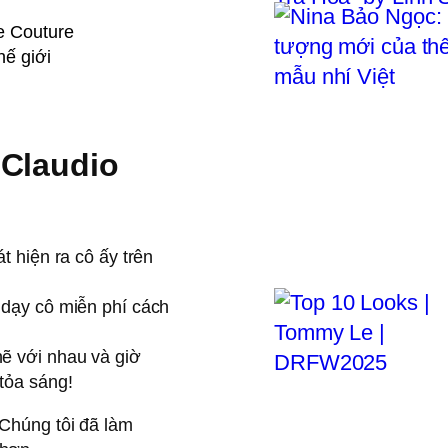
e Couture
hế giới
 Claudio
t hiện ra cô ấy trên
 dạy cô miễn phí cách
hẽ với nhau và giờ
tỏa sáng!
. Chúng tôi đã làm