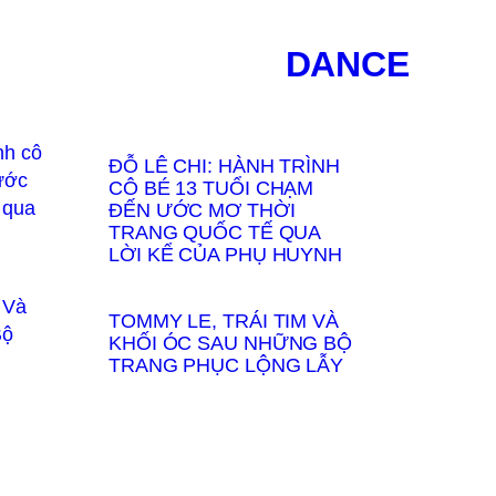
DANCE
ĐỖ LÊ CHI: HÀNH TRÌNH
CÔ BÉ 13 TUỔI CHẠM
ĐẾN ƯỚC MƠ THỜI
TRANG QUỐC TẾ QUA
LỜI KỂ CỦA PHỤ HUYNH
TOMMY LE, TRÁI TIM VÀ
KHỐI ÓC SAU NHỮNG BỘ
TRANG PHỤC LỘNG LẪY