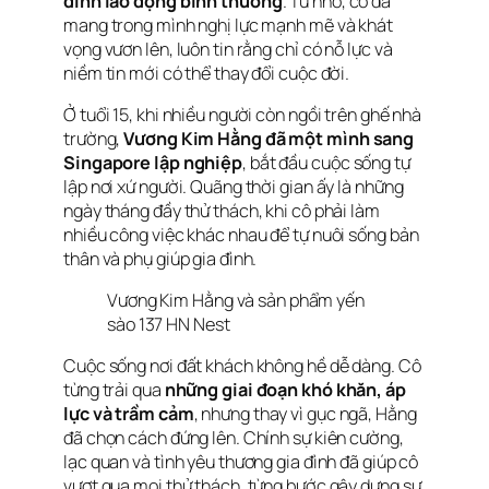
đình lao động bình thường
. Từ nhỏ, cô đã
mang trong mình nghị lực mạnh mẽ và khát
vọng vươn lên, luôn tin rằng chỉ có nỗ lực và
niềm tin mới có thể thay đổi cuộc đời.
Ở tuổi 15, khi nhiều người còn ngồi trên ghế nhà
trường,
Vương Kim Hằng đã một mình sang
Singapore lập nghiệp
, bắt đầu cuộc sống tự
lập nơi xứ người. Quãng thời gian ấy là những
ngày tháng đầy thử thách, khi cô phải làm
nhiều công việc khác nhau để tự nuôi sống bản
thân và phụ giúp gia đình.
Vương Kim Hằng và sản phẩm yến
sào 137 HN Nest
Cuộc sống nơi đất khách không hề dễ dàng. Cô
từng trải qua
những giai đoạn khó khăn, áp
lực và trầm cảm
, nhưng thay vì gục ngã, Hằng
đã chọn cách đứng lên. Chính sự kiên cường,
lạc quan và tình yêu thương gia đình đã giúp cô
vượt qua mọi thử thách, từng bước gây dựng sự