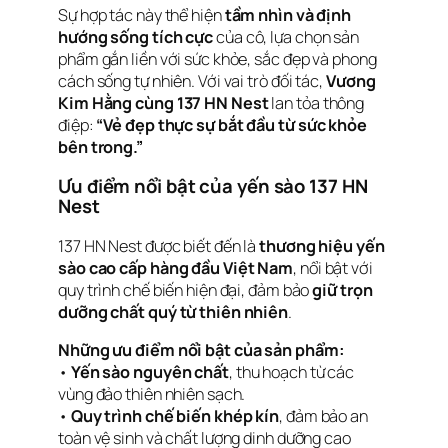
Sự hợp tác này thể hiện
tầm nhìn và định
hướng sống tích cực
của cô, lựa chọn sản
phẩm gắn liền với sức khỏe, sắc đẹp và phong
cách sống tự nhiên. Với vai trò đối tác,
Vương
Kim Hằng cùng 137 HN Nest
lan tỏa thông
điệp:
“Vẻ đẹp thực sự bắt đầu từ sức khỏe
bên trong.”
Ưu điểm nổi bật của yến sào 137 HN
Nest
137 HN Nest được biết đến là
thương hiệu yến
sào cao cấp hàng đầu Việt Nam
, nổi bật với
quy trình chế biến hiện đại, đảm bảo
giữ trọn
dưỡng chất quý từ thiên nhiên
.
Những ưu điểm nổi bật của sản phẩm:
•
Yến sào nguyên chất
, thu hoạch từ các
vùng đảo thiên nhiên sạch.
•
Quy trình chế biến khép kín
, đảm bảo an
toàn vệ sinh và chất lượng dinh dưỡng cao