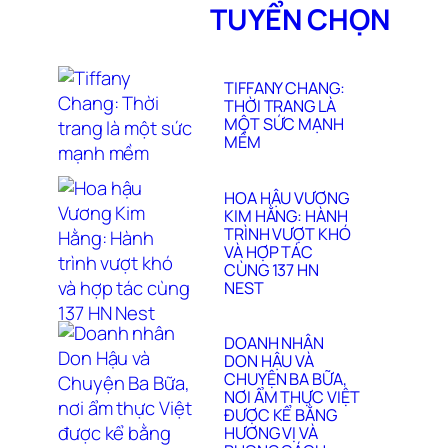
SINH CỦA NGƯỜI
TUYỂN CHỌN
PHỤ NỮ
TIFFANY CHANG:
THỜI TRANG LÀ
MỘT SỨC MẠNH
MỀM
HOA HẬU VƯƠNG
KIM HẰNG: HÀNH
TRÌNH VƯỢT KHÓ
VÀ HỢP TÁC
CÙNG 137 HN
NEST
DOANH NHÂN
DON HẬU VÀ
CHUYỆN BA BỮA,
NƠI ẨM THỰC VIỆT
ĐƯỢC KỂ BẰNG
HƯƠNG VỊ VÀ