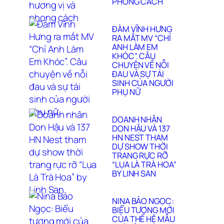
PHONG CÁCH
ĐÀM VĨNH HƯNG
RA MẮT MV “CHỈ
ANH LÀM EM
KHÓC”. CÂU
CHUYỆN VỀ NỖI
ĐAU VÀ SỰ TÁI
SINH CỦA NGƯỜI
PHỤ NỮ
DOANH NHÂN
DON HẬU VÀ 137
HN NEST THAM
DỰ SHOW THỜI
TRANG RỰC RỠ
“LỤA LÀ TRÀ HOA”
BY LINH SAN
NINA BẢO NGỌC:
BIỂU TƯỢNG MỚI
CỦA THẾ HỆ MẪU