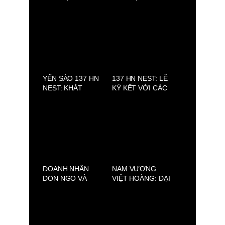
HN NEST THAM
CHUYỆN BA BỮA,
DỰ SHOW THỜI
NƠI ẨM THỰC
TRANG RỰC RỠ
VIỆT ĐƯỢC KỂ
“LỤA LÀ TRÀ
BẰNG HƯƠNG VỊ
HOA” BY LINH
VÀ PHONG CÁCH
SAN
YẾN SÀO 137 HN
137 HN NEST: LỄ
NEST: KHÁT
KÝ KẾT VỚI CÁC
VỌNG NÂNG TẦM
ĐẠI SỨ VÀ CÔNG
YẾN VIỆT
BỐ CHIẾN LƯỢC
PHÁT TRIỂN MỚI
DOANH NHÂN
NAM VƯƠNG
DON NGO VÀ
VIỆT HOÀNG: ĐẠI
MỘT ĐÊM SINH
SỨ 137 HN NEST,
NHẬT Ý NGHĨA
HÌNH MẪU
NGƯỜI ĐÀN ÔNG
VIỆT HIỆN ĐẠI