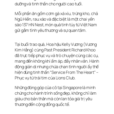
dưỡng và tinh thần cho người cao tuổi.
Mỗi phần ăn gồm cơm gà xá xíu, trứng kho, chả
Ngũ Hiền, rau xào và đặc biệt là một chai yến
sào 137 HN Nest, món quà tinh túy từ Việt Nam
gửi gắm tình yêu thương và sự quan tâm.
Tại buổi trao quà, Hoa hậu Kelly Vương (Vương
Kim Hằng) cùng Past President Richard Khoo
đã trực tiếp phục vụ và trò chuyện cùng các cụ,
mang đến không khí ấm áp, đầy nhân văn. Hành
động giản dị nhưng chứa chan tình người ấy thể
hiện đúng tinh thần “Service From The Heart” –
Phục vụ từ trái tim của Lions Club.
Những đóng góp của cô tại Singapore là minh
chứng cho hành trình sống đẹp, không chỉ làm
giàu cho bản thân mà còn lan tỏa giá trị yêu
thương đến cộng đồng quốc tế.