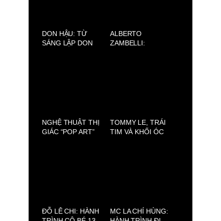
DON HẬU: TỪ
ALBERTO
SÁNG LẬP DON
ZAMBELLI:
JEWELRY ĐẾN
SILENCE (AVIFW
PHÁT TRIỂN 89
2025)
BARBER SHOP
NGHỆ THUẬT THỊ
TOMMY LE, TRÁI
GIÁC “POP ART”
TIM VÀ KHỐI ÓC
CỦA JÉRÔME
SAU NHỮNG BỘ
PESCHARD
TRANG PHỤC
LỘNG LẪY
ĐỖ LÊ CHI: HÀNH
MC LA CHÍ HÙNG:
TRÌNH CÔ BÉ 13
HÀNH TRÌNH ĐI