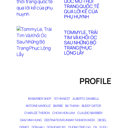
ƯỚC MƠ THỜI
TRANG QUỐC TẾ
QUA LỜI KỂ CỦA
PHỤ HUYNH
TOMMY LE, TRÁI
TIM VÀ KHỐI ÓC
SAU NHỮNG BỘ
TRANG PHỤC
LỘNG LẪY
PROFILE
89 BARBER SHOP
137 HN NEST
ALBERTO ZAMBELLI
ANTOINE MAROUZ
BARBIE
BA THANH
BUDDY GATOR
CHARLIZE THERON
CHOW HON LAM
CLAUDIO BARBIERI
DAM VINH HUNG
DESTINATION RUNWAY FASHION WEEK
DIESEL
DISNEY
DON HAU
DONJEWELRY
DUONG TRIEU VU
DV
FUGU