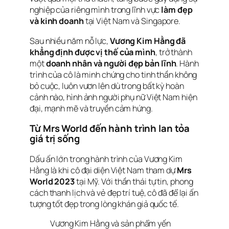
nghiệp của riêng mình trong lĩnh vực
làm đẹp
và kinh doanh
tại Việt Nam và Singapore.
Sau nhiều năm nỗ lực,
Vương Kim Hằng đã
khẳng định được vị thế của mình
, trở thành
một
doanh nhân và người đẹp bản lĩnh
. Hành
trình của cô là minh chứng cho tinh thần không
bỏ cuộc, luôn vươn lên dù trong bất kỳ hoàn
cảnh nào, hình ảnh người phụ nữ Việt Nam hiện
đại, mạnh mẽ và truyền cảm hứng.
Từ Mrs World đến hành trình lan tỏa
giá trị sống
Dấu ấn lớn trong hành trình của Vương Kim
Hằng là khi cô đại diện Việt Nam tham dự
Mrs
World 2023
tại Mỹ. Với thần thái tự tin, phong
cách thanh lịch và vẻ đẹp trí tuệ, cô đã để lại ấn
tượng tốt đẹp trong lòng khán giả quốc tế.
Vương Kim Hằng và sản phẩm yến