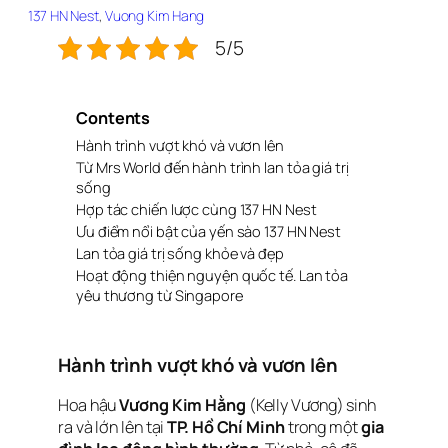
137 HN Nest
, 
Vuong Kim Hang
5/5
Contents
Hành trình vượt khó và vươn lên
Từ Mrs World đến hành trình lan tỏa giá trị
sống
Hợp tác chiến lược cùng 137 HN Nest
Ưu điểm nổi bật của yến sào 137 HN Nest
Lan tỏa giá trị sống khỏe và đẹp
Hoạt động thiện nguyện quốc tế. Lan tỏa
yêu thương từ Singapore
Hành trình vượt khó và vươn lên
Hoa hậu
Vương Kim Hằng
(Kelly Vương) sinh
ra và lớn lên tại
TP. Hồ Chí Minh
trong một
gia