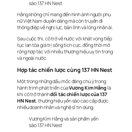
sào 137 HN Nest
Hằng không chỉ mang đến hình ảnh người phụ
nữ Việt Nam duyên dáng mà còn truyền đi
thông điệp về nghị lực, bản lĩnh và lòng nhân ái.
Sau cuộc thi, cô trở về nước với khát vọng tiếp
tục lan tỏa giá trị sống tích cực, đồng thời mở
rộng hợp tác với nhiều thương hiệu uy tín trong
và ngoài nước.
Hợp tác chiến lược cùng 137 HN Nest
Một trong những dấu mốc đáng chú ý trong
hành trình phát triển của
Vương Kim Hằng
là
khi cô trở thành
đối tác chiến lược của 137
HN Nest
, thương hiệu yến sào cao cấp được
nhiều doanh nhân và nghệ sĩ tin dùng.
Vương Kim Hằng và sản phẩm yến
sào 137 HN Nest