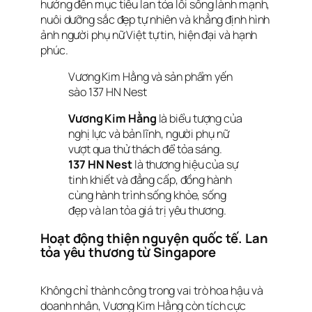
hướng đến mục tiêu lan tỏa lối sống lành mạnh,
nuôi dưỡng sắc đẹp tự nhiên và khẳng định hình
ảnh người phụ nữ Việt tự tin, hiện đại và hạnh
phúc.
Vương Kim Hằng và sản phẩm yến
sào 137 HN Nest
Vương Kim Hằng
là biểu tượng của
nghị lực và bản lĩnh, người phụ nữ
vượt qua thử thách để tỏa sáng.
137 HN Nest
là thương hiệu của sự
tinh khiết và đẳng cấp, đồng hành
cùng hành trình sống khỏe, sống
đẹp và lan tỏa giá trị yêu thương.
Hoạt động thiện nguyện quốc tế. Lan
tỏa yêu thương từ Singapore
Không chỉ thành công trong vai trò hoa hậu và
doanh nhân, Vương Kim Hằng còn tích cực