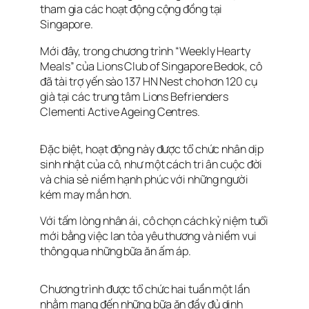
tham gia các hoạt động cộng đồng tại
Singapore.
Mới đây, trong chương trình “Weekly Hearty
Meals” của Lions Club of Singapore Bedok, cô
đã tài trợ yến sào 137 HN Nest cho hơn 120 cụ
già tại các trung tâm Lions Befrienders
Clementi Active Ageing Centres.
Đặc biệt, hoạt động này được tổ chức nhân dịp
sinh nhật của cô, như một cách tri ân cuộc đời
và chia sẻ niềm hạnh phúc với những người
kém may mắn hơn.
Với tấm lòng nhân ái, cô chọn cách kỷ niệm tuổi
mới bằng việc lan tỏa yêu thương và niềm vui
thông qua những bữa ăn ấm áp.
Chương trình được tổ chức hai tuần một lần
nhằm mang đến những bữa ăn đầy đủ dinh