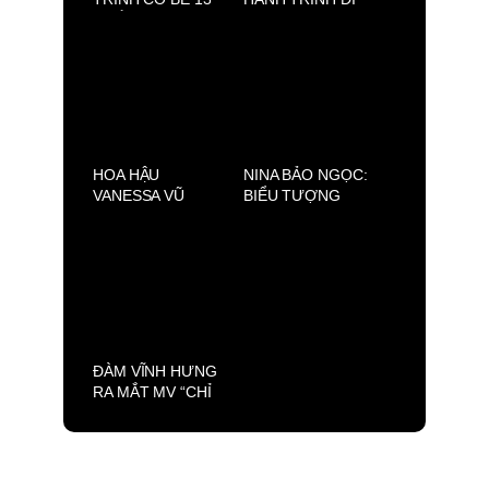
TUỔI CHẠM ĐẾN
TÌM MẸ VÀ TÌM
ƯỚC MƠ THỜI
CHÍNH MÌNH
TRANG QUỐC TẾ
QUA LỜI KỂ CỦA
PHỤ HUYNH
HOA HẬU
NINA BẢO NGỌC:
VANESSA VŨ
BIỂU TƯỢNG
TƯỜNG VÂN
MỚI CỦA THẾ HỆ
QUẢNG BÁ “PHỐ
MẪU NHÍ VIỆT
LỒNG ĐÈN 2025”
TẠI OTTAWA
ĐÀM VĨNH HƯNG
RA MẮT MV “CHỈ
ANH LÀM EM
KHÓC”. CÂU
CHUYỆN VỀ NỖI
ĐAU VÀ SỰ TÁI