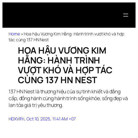
Home
»
Hoa hậu Vương Kim Hằng: Hành trình vượt khó và hợp
tác cùng 137 HN Nest
HOA HẬU VƯƠNG KIM
HẰNG: HÀNH TRÌNH
VƯỢT KHÓ VÀ HỢP TÁC
CÙNG 137 HN NEST
137 HN Nest là thương hiệu của sự tinh khiết và đẳng
cấp, đồng hành cùng hành trình sống khỏe, sống đẹp và
lan tỏa giá trị yêu thương.
HDXV
|
Fri, Oct 10, 2025, 11:41 AM +07