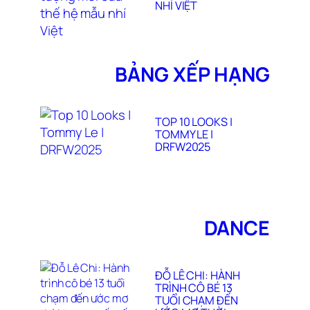
NHÍ VIỆT
BẢNG XẾP HẠNG
TOP 10 LOOKS |
TOMMY LE |
DRFW2025
DANCE
ĐỖ LÊ CHI: HÀNH
TRÌNH CÔ BÉ 13
TUỔI CHẠM ĐẾN