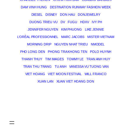
DAM VINH HUNG
DESTINATION RUNWAY FASHION WEEK
DIESEL
DISNEY
DON HAU
DONJEWELRY
DUONG TRIEU VU
DV
FUGU
HDXV
IVY PH
JENNIFER NGUYEN
KIM PHUONG
LIKE JENNIE
L’ORÉAL PROFESSIONNEL
MARC JACOBS
MISTER VIETNAM
MORNING DRIP
NGUYEN NHAT TRIEU
NMODEL
PHO LONG DEN
PHONG TRA KHONG TEN
POLO HUYNH
THANH THUY
TIM IMAGES
TOMMY LE
TRAN ANH HUY
TRAN THU TRANG
TU ANH
VANESSA VU TUONG VAN
VIET HOANG
VIET MOON FESTIVAL
WILL FRANCO
XUAN LAN
XUAN VIET HOANG DON
THE MAGICIAN OF DREAMS