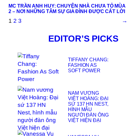
MC TRẦN ANH HUY: CHUYỆN NHÀ CHƯA TỎ MÙA
2 – NƠI NHỮNG TÂM SỰ GIA ĐÌNH ĐƯỢC CẤT LỜI
1
2
3
→
EDITOR’S PICKS
TIFFANY CHANG:
FASHION AS
SOFT POWER
NAM VƯƠNG
VIỆT HOÀNG: ĐẠI
SỨ 137 HN NEST,
HÌNH MẪU
NGƯỜI ĐÀN ÔNG
VIỆT HIỆN ĐẠI