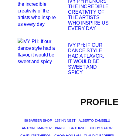
IVY PH HONORS
THE INCREDIBLE
CREATIVITY OF
THE ARTISTS
WHO INSPIRE US
EVERY DAY
IVY PH: IF OUR
DANCE STYLE
HAD A FLAVOR,
IT WOULD BE
SWEET AND
SPICY
PROFILE
89 BARBER SHOP
137 HN NEST
ALBERTO ZAMBELLI
ANTOINE MAROUZ
BARBIE
BA THANH
BUDDY GATOR
CHARLIZE THERON
CHOW HON LAM
CLAUDIO BARBIERI