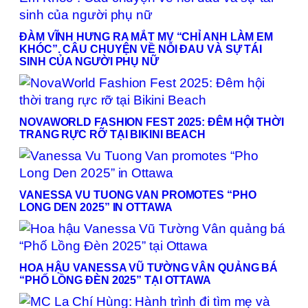
ĐÀM VĨNH HƯNG RA MẮT MV “CHỈ ANH LÀM EM
KHÓC”. CÂU CHUYỆN VỀ NỖI ĐAU VÀ SỰ TÁI
SINH CỦA NGƯỜI PHỤ NỮ
NOVAWORLD FASHION FEST 2025: ĐÊM HỘI THỜI
TRANG RỰC RỠ TẠI BIKINI BEACH
VANESSA VU TUONG VAN PROMOTES “PHO
LONG DEN 2025” IN OTTAWA
HOA HẬU VANESSA VŨ TƯỜNG VÂN QUẢNG BÁ
“PHỐ LỒNG ĐÈN 2025” TẠI OTTAWA