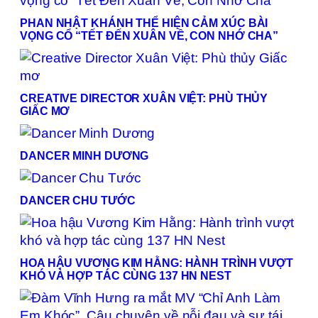
PHAN NHẬT KHÁNH THỂ HIỆN CẢM XÚC BÀI
VỌNG CỔ “TẾT ĐẾN XUÂN VỀ, CON NHỚ CHA”
CREATIVE DIRECTOR XUÂN VIỆT: PHÙ THỦY
GIẤC MƠ
DANCER MINH DƯƠNG
DANCER CHU TƯỚC
HOA HẬU VƯƠNG KIM HẰNG: HÀNH TRÌNH VƯỢT
KHÓ VÀ HỢP TÁC CÙNG 137 HN NEST