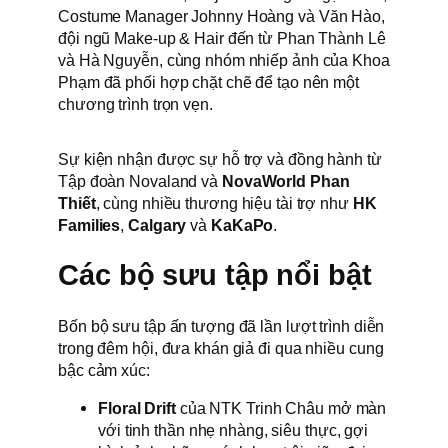
Costume Manager Johnny Hoàng và Văn Hào,
đội ngũ Make-up & Hair đến từ Phan Thành Lê
và Hà Nguyễn, cùng nhóm nhiếp ảnh của Khoa
Phạm đã phối hợp chặt chẽ để tạo nên một
chương trình trọn vẹn.
Sự kiện nhận được sự hỗ trợ và đồng hành từ
Tập đoàn Novaland và
NovaWorld Phan
Thiết
, cùng nhiều thương hiệu tài trợ như
HK
Families
,
Calgary
và
KaKaPo
.
Các bộ sưu tập nổi bật
Bốn bộ sưu tập ấn tượng đã lần lượt trình diễn
trong đêm hội, đưa khán giả đi qua nhiều cung
bậc cảm xúc:
Floral Drift
của NTK Trinh Châu mở màn
với tinh thần nhẹ nhàng, siêu thực, gợi