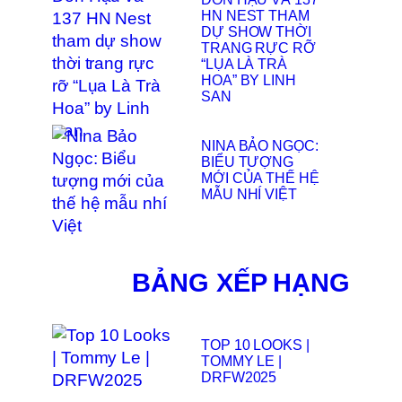
HN NEST THAM
DỰ SHOW THỜI
TRANG RỰC RỠ
“LỤA LÀ TRÀ
HOA” BY LINH
SAN
NINA BẢO NGỌC:
BIỂU TƯỢNG
MỚI CỦA THẾ HỆ
MẪU NHÍ VIỆT
BẢNG XẾP HẠNG
TOP 10 LOOKS |
TOMMY LE |
DRFW2025