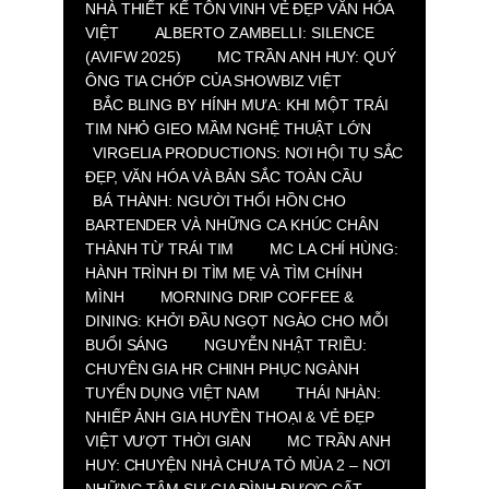
NHÀ THIẾT KẾ TÔN VINH VẺ ĐẸP VĂN HÓA
VIỆT
ALBERTO ZAMBELLI: SILENCE
(AVIFW 2025)
MC TRẦN ANH HUY: QUÝ
ÔNG TIA CHỚP CỦA SHOWBIZ VIỆT
BẮC BLING BY HÍNH MƯA: KHI MỘT TRÁI
TIM NHỎ GIEO MẦM NGHỆ THUẬT LỚN
VIRGELIA PRODUCTIONS: NƠI HỘI TỤ SẮC
ĐẸP, VĂN HÓA VÀ BẢN SẮC TOÀN CẦU
BÁ THÀNH: NGƯỜI THỔI HỒN CHO
BARTENDER VÀ NHỮNG CA KHÚC CHÂN
THÀNH TỪ TRÁI TIM
MC LA CHÍ HÙNG:
HÀNH TRÌNH ĐI TÌM MẸ VÀ TÌM CHÍNH
MÌNH
MORNING DRIP COFFEE &
DINING: KHỞI ĐẦU NGỌT NGÀO CHO MỖI
BUỔI SÁNG
NGUYỄN NHẬT TRIỀU:
CHUYÊN GIA HR CHINH PHỤC NGÀNH
TUYỂN DỤNG VIỆT NAM
THÁI NHÀN:
NHIẾP ẢNH GIA HUYỀN THOẠI & VẺ ĐẸP
VIỆT VƯỢT THỜI GIAN
MC TRẦN ANH
HUY: CHUYỆN NHÀ CHƯA TỎ MÙA 2 – NƠI
NHỮNG TÂM SỰ GIA ĐÌNH ĐƯỢC CẤT