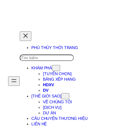
PHÙ THỦY GIẤC MƠ
PHÙ THỦY THỜI TRANG
SEARCH
KHÁM PHÁ
[TUYỂN CHỌN]
BẢNG XẾP HẠNG
HDXV
DV
[THẾ GIỚI SAO]
VỀ CHÚNG TÔI
[DỊCH VỤ]
DỰ ÁN
CÂU CHUYỆN THƯƠNG HIỆU
LIÊN HỆ