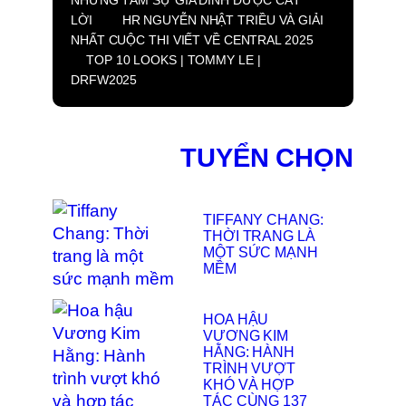
LỜI
HR NGUYỄN NHẬT TRIỀU VÀ GIẢI
NHẤT CUỘC THI VIẾT VỀ CENTRAL 2025
TOP 10 LOOKS | TOMMY LE |
DRFW2025
TUYỂN CHỌN
TIFFANY CHANG:
THỜI TRANG LÀ
MỘT SỨC MẠNH
MỀM
HOA HẬU
VƯƠNG KIM
HẰNG: HÀNH
TRÌNH VƯỢT
KHÓ VÀ HỢP
TÁC CÙNG 137