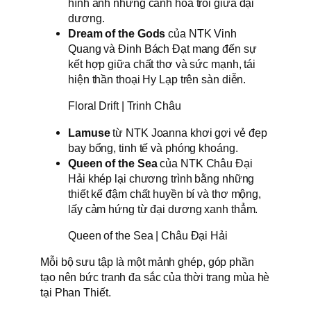
hình ảnh những cánh hoa trôi giữa đại
dương.
Dream of the Gods
của NTK Vinh
Quang và Đinh Bách Đạt mang đến sự
kết hợp giữa chất thơ và sức mạnh, tái
hiện thần thoại Hy Lạp trên sàn diễn.
Floral Drift | Trinh Châu
Lamuse
từ NTK Joanna khơi gợi vẻ đẹp
bay bổng, tinh tế và phóng khoáng.
Queen of the Sea
của NTK Châu Đại
Hải khép lại chương trình bằng những
thiết kế đậm chất huyền bí và thơ mộng,
lấy cảm hứng từ đại dương xanh thẳm.
Queen of the Sea | Châu Đại Hải
Mỗi bộ sưu tập là một mảnh ghép, góp phần
tạo nên bức tranh đa sắc của thời trang mùa hè
tại Phan Thiết.