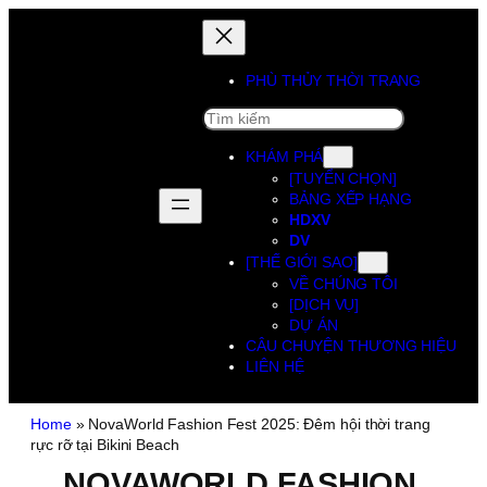
PHÙ THỦY THỜI TRANG
SEARCH
KHÁM PHÁ
[TUYỂN CHỌN]
BẢNG XẾP HẠNG
HDXV
DV
[THẾ GIỚI SAO]
VỀ CHÚNG TÔI
[DỊCH VỤ]
DỰ ÁN
CÂU CHUYỆN THƯƠNG HIỆU
LIÊN HỆ
Home
»
NovaWorld Fashion Fest 2025: Đêm hội thời trang
rực rỡ tại Bikini Beach
NOVAWORLD FASHION