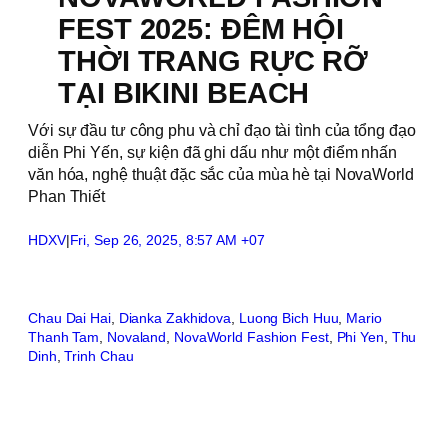
FEST 2025: ĐÊM HỘI
THỜI TRANG RỰC RỠ
TẠI BIKINI BEACH
Với sự đầu tư công phu và chỉ đạo tài tình của tổng đạo
diễn Phi Yến, sự kiện đã ghi dấu như một điểm nhấn
văn hóa, nghệ thuật đặc sắc của mùa hè tại NovaWorld
Phan Thiết
HDXV
|
Fri, Sep 26, 2025, 8:57 AM +07
Chau Dai Hai
, 
Dianka Zakhidova
, 
Luong Bich Huu
, 
Mario
Thanh Tam
, 
Novaland
, 
NovaWorld Fashion Fest
, 
Phi Yen
, 
Thu
Dinh
, 
Trinh Chau