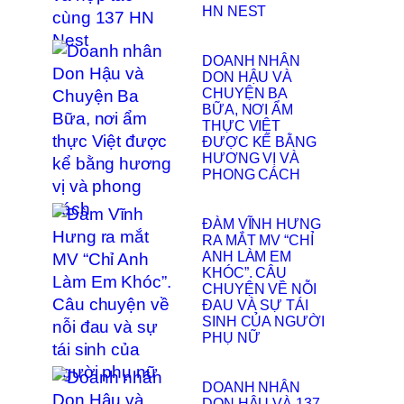
HN NEST
DOANH NHÂN
DON HẬU VÀ
CHUYỆN BA
BỮA, NƠI ẨM
THỰC VIỆT
ĐƯỢC KỂ BẰNG
HƯƠNG VỊ VÀ
PHONG CÁCH
ĐÀM VĨNH HƯNG
RA MẮT MV “CHỈ
ANH LÀM EM
KHÓC”. CÂU
CHUYỆN VỀ NỖI
ĐAU VÀ SỰ TÁI
SINH CỦA NGƯỜI
PHỤ NỮ
DOANH NHÂN
DON HẬU VÀ 137