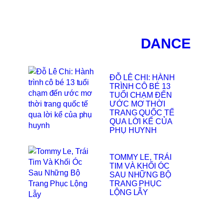
DANCE
ĐỖ LÊ CHI: HÀNH
TRÌNH CÔ BÉ 13
TUỔI CHẠM ĐẾN
ƯỚC MƠ THỜI
TRANG QUỐC TẾ
QUA LỜI KỂ CỦA
PHỤ HUYNH
TOMMY LE, TRÁI
TIM VÀ KHỐI ÓC
SAU NHỮNG BỘ
TRANG PHỤC
LỘNG LẪY