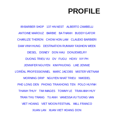
PROFILE
89 BARBER SHOP
137 HN NEST
ALBERTO ZAMBELLI
ANTOINE MAROUZ
BARBIE
BA THANH
BUDDY GATOR
CHARLIZE THERON
CHOW HON LAM
CLAUDIO BARBIERI
DAM VINH HUNG
DESTINATION RUNWAY FASHION WEEK
DIESEL
DISNEY
DON HAU
DONJEWELRY
DUONG TRIEU VU
DV
FUGU
HDXV
IVY PH
JENNIFER NGUYEN
KIM PHUONG
LIKE JENNIE
L’ORÉAL PROFESSIONNEL
MARC JACOBS
MISTER VIETNAM
MORNING DRIP
NGUYEN NHAT TRIEU
NMODEL
PHO LONG DEN
PHONG TRA KHONG TEN
POLO HUYNH
THANH THUY
TIM IMAGES
TOMMY LE
TRAN ANH HUY
TRAN THU TRANG
TU ANH
VANESSA VU TUONG VAN
VIET HOANG
VIET MOON FESTIVAL
WILL FRANCO
XUAN LAN
XUAN VIET HOANG DON