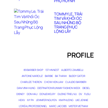
PHỤ HUYNH
TOMMY LE, TRÁI
TIM VÀ KHỐI ÓC
SAU NHỮNG BỘ
TRANG PHỤC
LỘNG LẪY
PROFILE
89 BARBER SHOP
137 HN NEST
ALBERTO ZAMBELLI
ANTOINE MAROUZ
BARBIE
BA THANH
BUDDY GATOR
CHARLIZE THERON
CHOW HON LAM
CLAUDIO BARBIERI
DAM VINH HUNG
DESTINATION RUNWAY FASHION WEEK
DIESEL
DISNEY
DON HAU
DONJEWELRY
DUONG TRIEU VU
DV
FUGU
HDXV
IVY PH
JENNIFER NGUYEN
KIM PHUONG
LIKE JENNIE
L’ORÉAL PROFESSIONNEL
MARC JACOBS
MISTER VIETNAM