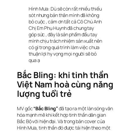
Hính Mưa: D
ù sẽ còn rất nhiều thiếu
sót nhưng bản thân mình đã không
bỏ cuộc , cảm ơn tất cả Cô Chú Anh
Chị Em Phụ Huynh đã chung tay
góp sức , đây là sản phẩm đầu tay
mình chịu trách nhiệm sản xuất nên
có gì trong quá trình làm việc chưa
thuận lợi hy vọng mọi người sẽ bỏ
qua ạ
Bắc Bling: khi tinh thần
Việt Nam hoà cùng năng
lượng tuổi trẻ
MV gốc
“Bắc Bling”
đã tạo ra một làn sóng văn
hóa mạnh mẽ khi kết hợp tinh thần dân gian
Bắc Bộ với hiện đại. Và trong bản cover của
Hính Mưa, tinh thần đó được tái hiện theo một