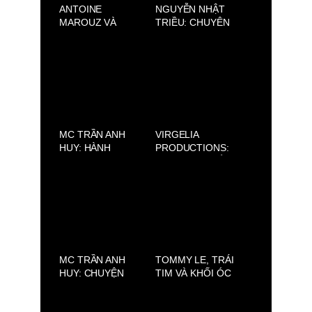
ANTOINE
NGUYỄN NHẬT
MAROUZ VÀ
TRIỀU: CHUYÊN
SAVOIR-FAIRE
GIA HR CHINH
SAIGON: VẺ ĐẸP
PHỤC NGÀNH
PHÁP ĐƯỢC TÁI
TUYỂN DỤNG
HIỆN TẠI SÀI GÒN
VIỆT NAM
MC TRẦN ANH
VIRGELIA
HUY: HÀNH
PRODUCTIONS:
TRÌNH GIEO HẠT
NƠI HỘI TỤ SẮC
THIỆN LÀNH TỪ
ĐẸP, VĂN HÓA VÀ
ÁNH SÁNG PHẬT
BẢN SẮC TOÀN
PHÁP
CẦU
MC TRẦN ANH
TOMMY LE, TRÁI
HUY: CHUYỆN
TIM VÀ KHỐI ÓC
NHÀ CHƯA TỎ
SAU NHỮNG BỘ
MÙA 2 – NƠI
TRANG PHỤC