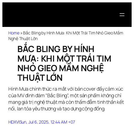
Home
»
Bắc Bling by Hính Mưa: Khi Một Trái Tim Nhỏ Gieo Mầm
Nghệ Thuật Lớn
BẮC BLING BY HÍNH
MƯA: KHI MỘT TRÁI TIM
NHỎ GIEO MẦM NGHỆ
THUẬT LỚN
Hính Mưa chính thức ra mắt với bản cover đầy cảm xúc
của MV đình đám “Bắc Bling”, một sản phẩm không chỉ
mang giá trị nghệ thuật mà còn thấm đẫm tinh thần kết
nối, lan tỏa yêu thương và tạo dựng cộng đồng.
HDXV
|
Sun, Jul 6, 2025, 12:44 AM +07