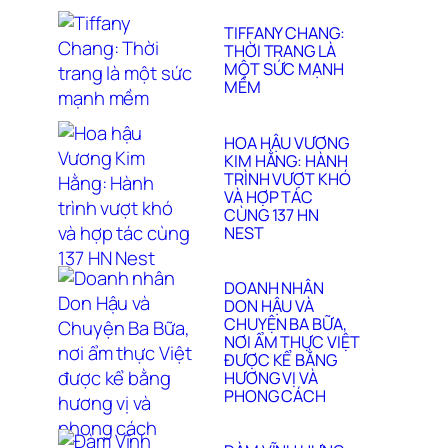
TIFFANY CHANG:
THỜI TRANG LÀ
MỘT SỨC MẠNH
MỀM
HOA HẬU VƯƠNG
KIM HẰNG: HÀNH
TRÌNH VƯỢT KHÓ
VÀ HỢP TÁC
CÙNG 137 HN
NEST
DOANH NHÂN
DON HẬU VÀ
CHUYỆN BA BỮA,
NƠI ẨM THỰC VIỆT
ĐƯỢC KỂ BẰNG
HƯƠNG VỊ VÀ
PHONG CÁCH