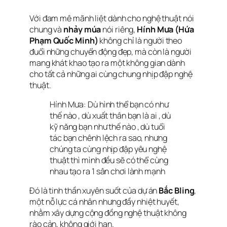
Với đam mê mãnh liệt dành cho nghệ thuật nói
chung và
nhảy múa
nói riêng,
Hính Mưa (Hứa
Phạm Quốc Minh)
không chỉ là người theo
đuổi những chuyển động đẹp, mà còn là người
mang khát khao tạo ra một không gian dành
cho tất cả những ai cùng chung nhịp đập nghệ
thuật.
Hính Mưa: D
ù hình thể bạn có như
thế nào , dù xuất thân bạn là ai , dù
kỹ năng bạn như thế nào , dù tuổi
tác bạn chênh lệch ra sao, nhưng
chúng ta cùng nhịp đập yêu nghệ
thuật thì mình đều sẽ có thể cùng
nhau tạo ra 1 sân chơi lành mạnh
Đó là tinh thần xuyên suốt của dự án
Bắc Bling
,
một nỗ lực cá nhân nhưng đầy nhiệt huyết,
nhằm xây dựng cộng đồng nghệ thuật không
rào cản, không giới hạn.