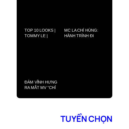
NHỮNG TÂM SỰ
LỘNG LẪY
GIA ĐÌNH ĐƯỢC
CẤT LỜI
TOP 10 LOOKS |
MC LA CHÍ HÙNG:
TOMMY LE |
HÀNH TRÌNH ĐI
DRFW2025
TÌM MẸ VÀ TÌM
CHÍNH MÌNH
ĐÀM VĨNH HƯNG
RA MẮT MV “CHỈ
ANH LÀM EM
KHÓC”. CÂU
CHUYỆN VỀ NỖI
ĐAU VÀ SỰ TÁI
SINH CỦA NGƯỜI
TUYỂN CHỌN
PHỤ NỮ