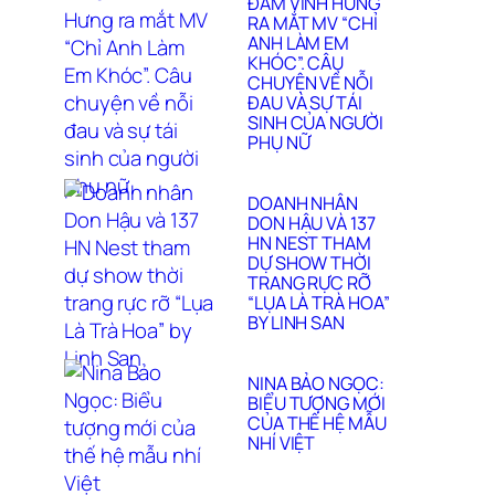
ĐÀM VĨNH HƯNG
RA MẮT MV “CHỈ
ANH LÀM EM
KHÓC”. CÂU
CHUYỆN VỀ NỖI
ĐAU VÀ SỰ TÁI
SINH CỦA NGƯỜI
PHỤ NỮ
DOANH NHÂN
DON HẬU VÀ 137
HN NEST THAM
DỰ SHOW THỜI
TRANG RỰC RỠ
“LỤA LÀ TRÀ HOA”
BY LINH SAN
NINA BẢO NGỌC:
BIỂU TƯỢNG MỚI
CỦA THẾ HỆ MẪU
NHÍ VIỆT