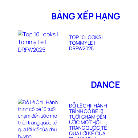
BẢNG XẾP HẠNG
TOP 10 LOOKS |
TOMMY LE |
DRFW2025
DANCE
ĐỖ LÊ CHI: HÀNH
TRÌNH CÔ BÉ 13
TUỔI CHẠM ĐẾN
ƯỚC MƠ THỜI
TRANG QUỐC TẾ
QUA LỜI KỂ CỦA