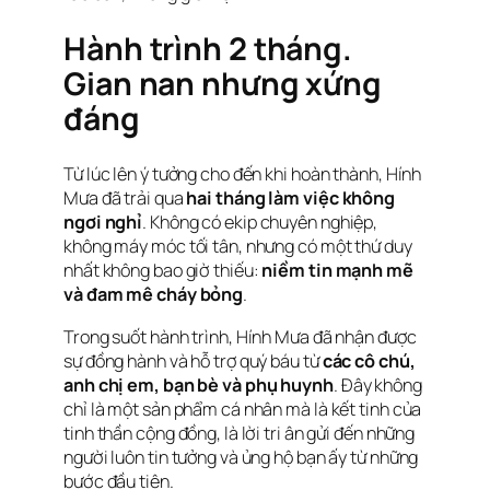
Hành trình 2 tháng.
Gian nan nhưng xứng
đáng
Từ lúc lên ý tưởng cho đến khi hoàn thành, Hính
Mưa đã trải qua
hai tháng làm việc không
ngơi nghỉ
. Không có ekip chuyên nghiệp,
không máy móc tối tân, nhưng có một thứ duy
nhất không bao giờ thiếu:
niềm tin mạnh mẽ
và đam mê cháy bỏng
.
Trong suốt hành trình, Hính Mưa đã nhận được
sự đồng hành và hỗ trợ quý báu từ
các cô chú,
anh chị em, bạn bè và phụ huynh
. Đây không
chỉ là một sản phẩm cá nhân mà là kết tinh của
tinh thần cộng đồng, là lời tri ân gửi đến những
người luôn tin tưởng và ủng hộ bạn ấy từ những
bước đầu tiên.