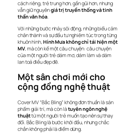
cách riêng, trẻ trung hơn, gần gũi hơn, nhưng
vẫn giữ nguyên
giá trị truyền thống và tinh
thần văn hóa
.
Với những bước nhảy sôi động, những biểu cảm
chân thành và sự đầu tư nghiêm túc trong từng
khuôn hình,
Hính Mưa không chỉ tái hiện một
MV
, mà còn kể một câu chuyện: câu chuyện
của một người trẻ dám mơ, dám làm và dám
lan toả điều đẹp đẽ.
Một sân chơi mới cho
cộng đồng nghệ thuật
Cover MV “Bắc Bling” không đơn thuần là sản
phẩm giải trí, mà còn là
tuyên ngôn nghệ
thuật
từ một người trẻ muốn tạo nên sự thay
đổi. Bắc Bling là bước khởi đầu, nhưng chắc
chắn không phải là điểm dừng.