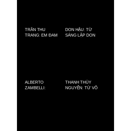
CHÂN THÀNH TỪ
TRÁI TIM
TRẦN THU
DON HẬU: TỪ
TRANG: EM ĐAM
SÁNG LẬP DON
MÊ THIẾT KẾ
JEWELRY ĐẾN
ĐẦM CÔNG CHÚA
PHÁT TRIỂN 89
DISNEY
BARBER SHOP
ALBERTO
THANH THÙY
ZAMBELLI:
NGUYỄN: TỪ VÕ
SILENCE (AVIFW
ĐƯỜNG ĐẾN SÀN
2025)
CATWALK. CHÂN
DUNG MỘT “NEW
FACE” THUẦN Á
TRIỂN VỌNG