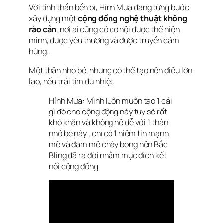
Với tinh thần bền bỉ, Hính Mưa đang từng bước
xây dựng một
cộng đồng nghệ thuật không
rào cản
, nơi ai cũng có cơ hội được thể hiện
mình, được yêu thương và được truyền cảm
hứng.
Một thân nhỏ bé, nhưng có thể tạo nên điều lớn
lao, nếu trái tim đủ nhiệt.
Hính Mưa: M
ình luôn muốn tạo 1 cái
gì đó cho cộng động này tuy sẽ rất
khó khăn và không hề dễ với 1 thân
nhỏ bé này , chỉ có 1 niềm tin mạnh
mẽ và đam mê cháy bỏng nên Bắc
Bling đã ra đời nhằm mục đích kết
nối cộng đồng