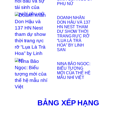
PHỤ NỮ
DOANH NHÂN
DON HẬU VÀ 137
HN NEST THAM
DỰ SHOW THỜI
TRANG RỰC RỠ
“LỤA LÀ TRÀ
HOA” BY LINH
SAN
NINA BẢO NGỌC:
BIỂU TƯỢNG
MỚI CỦA THẾ HỆ
MẪU NHÍ VIỆT
BẢNG XẾP HẠNG