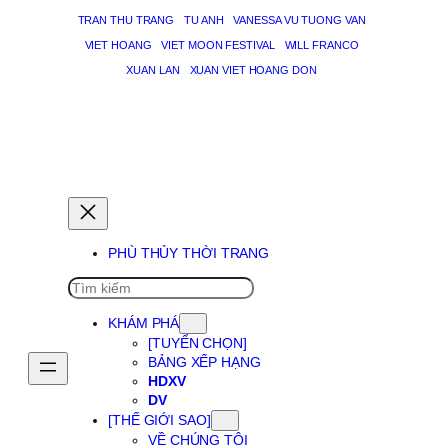
TRAN THU TRANG
TU ANH
VANESSA VU TUONG VAN
VIET HOANG
VIET MOON FESTIVAL
WILL FRANCO
XUAN LAN
XUAN VIET HOANG DON
PHÙ THỦY GIẤC MƠ
PHÙ THỦY THỜI TRANG
SEARCH
KHÁM PHÁ
[TUYỂN CHỌN]
BẢNG XẾP HẠNG
HDXV
DV
[THẾ GIỚI SAO]
VỀ CHÚNG TÔI