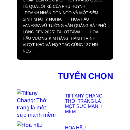
TẾ QUA LỜI KỂ CỦA PHỤ HUYNH
DOANH NHÂN DON NGO VÀ MỘT ĐÊM
SINH NHẬT Ý NGHĨA
HOA HẬU
VANESSA VŨ TƯỜNG VÂN QUẢNG BÁ “PHỐ
LỒNG ĐÈN 2025” TẠI OTTAWA
HOA
HẬU VƯƠNG KIM HẰNG: HÀNH TRÌNH
VƯỢT KHÓ VÀ HỢP TÁC CÙNG 137 HN
NEST
TUYỂN CHỌN
TIFFANY CHANG:
THỜI TRANG LÀ
MỘT SỨC MẠNH
MỀM
HOA HẬU