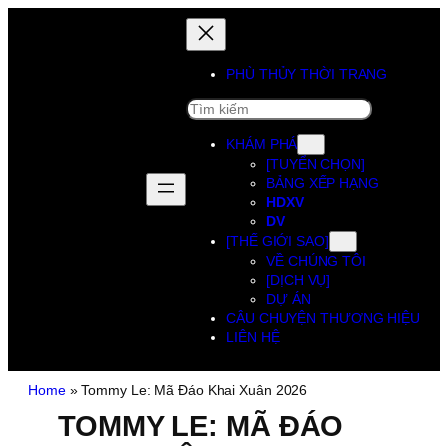
PHÙ THỦY THỜI TRANG
SEARCH
KHÁM PHÁ
[TUYỂN CHỌN]
BẢNG XẾP HẠNG
HDXV
DV
[THẾ GIỚI SAO]
VỀ CHÚNG TÔI
[DỊCH VỤ]
DỰ ÁN
CÂU CHUYỆN THƯƠNG HIỆU
LIÊN HỆ
Home
»
Tommy Le: Mã Đáo Khai Xuân 2026
TOMMY LE: MÃ ĐÁO