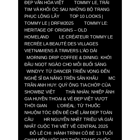
ĐẸP VĂN HÓA VIỆT
TOMMY LE, TRÁI
TIM VÀ KHỐI ÓC SAU NHỮNG BỘ TRANG
PHỤC LỘNG LẪY
TOP 10 LOOKS |
TOMMY LE | DRFW2025
TOMMY LE:
HERITAGE OF ORIGINS – OLD
HOMELAND
LE CRÉATEUR TOMMY LE
RECRÉE LA BEAUTÉ DES VILLAGES
VIETNAMIENS À TRAVERS L’ÁO DÀI
MORNING DRIP COFFEE & DINING: KHỞI
ĐẦU NGỌT NGÀO CHO MỖI BUỔI SÁNG
WINDYY: TỪ DANCER TRIỂN VỌNG ĐẾN
NGHỆ SĨ ĐA NĂNG TRÊN SÂN KHẤU
MC
TRẦN ANH HUY: QUÝ ÔNG TIA CHỚP CỦA
SHOWBIZ VIỆT
THÁI NHÀN: NHIẾP ẢNH
GIA HUYỀN THOẠI & VẺ ĐẸP VIỆT VƯỢT
THỜI GIAN
L’ORÉAL: TỪ THUỐC
NHUỘM TÓC ĐẾN ĐẾ CHẾ LÀM ĐẸP TOÀN
CẦU
HR NGUYỄN NHẬT TRIỀU VÀ GIẢI
NHẤT CUỘC THI VIẾT VỀ CENTRAL 2025
ĐỖ LÊ CHI: HÀNH TRÌNH CÔ BÉ 13 TUỔI
CHẠM ĐẾN ƯỚC MƠ THỜI TRANG QUỐC