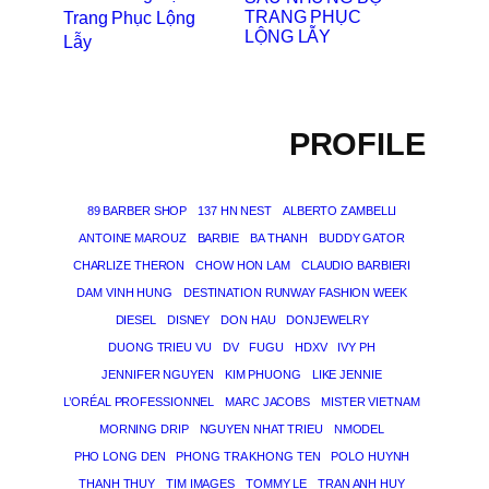
TRANG PHỤC
LỘNG LẪY
PROFILE
89 BARBER SHOP
137 HN NEST
ALBERTO ZAMBELLI
ANTOINE MAROUZ
BARBIE
BA THANH
BUDDY GATOR
CHARLIZE THERON
CHOW HON LAM
CLAUDIO BARBIERI
DAM VINH HUNG
DESTINATION RUNWAY FASHION WEEK
DIESEL
DISNEY
DON HAU
DONJEWELRY
DUONG TRIEU VU
DV
FUGU
HDXV
IVY PH
JENNIFER NGUYEN
KIM PHUONG
LIKE JENNIE
L’ORÉAL PROFESSIONNEL
MARC JACOBS
MISTER VIETNAM
MORNING DRIP
NGUYEN NHAT TRIEU
NMODEL
PHO LONG DEN
PHONG TRA KHONG TEN
POLO HUYNH
THANH THUY
TIM IMAGES
TOMMY LE
TRAN ANH HUY