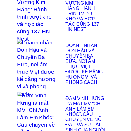
VƯƠNG KIM
HẰNG: HÀNH
TRÌNH VƯỢT
KHÓ VÀ HỢP
TÁC CÙNG 137
HN NEST
DOANH NHÂN
DON HẬU VÀ
CHUYỆN BA
BỮA, NƠI ẨM
THỰC VIỆT
ĐƯỢC KỂ BẰNG
HƯƠNG VỊ VÀ
PHONG CÁCH
ĐÀM VĨNH HƯNG
RA MẮT MV “CHỈ
ANH LÀM EM
KHÓC”. CÂU
CHUYỆN VỀ NỖI
ĐAU VÀ SỰ TÁI
SINH CỦA NGƯỜI