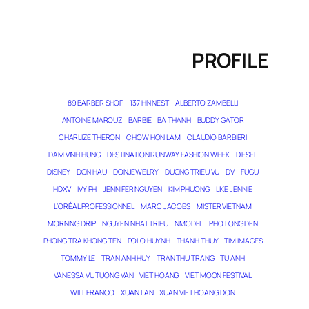
PROFILE
89 BARBER SHOP
137 HN NEST
ALBERTO ZAMBELLI
ANTOINE MAROUZ
BARBIE
BA THANH
BUDDY GATOR
CHARLIZE THERON
CHOW HON LAM
CLAUDIO BARBIERI
DAM VINH HUNG
DESTINATION RUNWAY FASHION WEEK
DIESEL
DISNEY
DON HAU
DONJEWELRY
DUONG TRIEU VU
DV
FUGU
HDXV
IVY PH
JENNIFER NGUYEN
KIM PHUONG
LIKE JENNIE
L’ORÉAL PROFESSIONNEL
MARC JACOBS
MISTER VIETNAM
MORNING DRIP
NGUYEN NHAT TRIEU
NMODEL
PHO LONG DEN
PHONG TRA KHONG TEN
POLO HUYNH
THANH THUY
TIM IMAGES
TOMMY LE
TRAN ANH HUY
TRAN THU TRANG
TU ANH
VANESSA VU TUONG VAN
VIET HOANG
VIET MOON FESTIVAL
WILL FRANCO
XUAN LAN
XUAN VIET HOANG DON