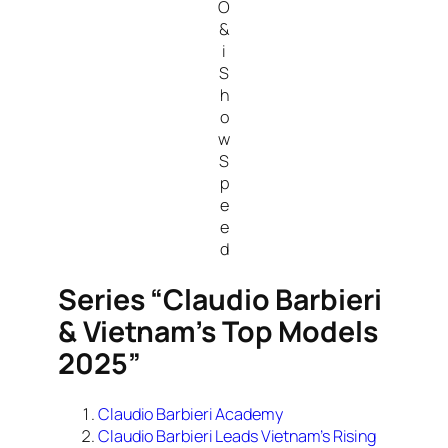
O
&
i
S
h
o
w
S
p
e
e
d
Series “Claudio Barbieri
& Vietnam’s Top Models
2025”
Claudio Barbieri Academy
Claudio Barbieri Leads Vietnam’s Rising