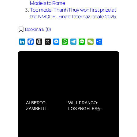
Models to Rome
Top model Thanh Thuy won first prize at
the NMODEL Finale Internazionale 2025
Bookmark (
0
)
L
F
T
X
M
W
T
L
W
S
i
a
h
e
h
e
i
e
h
n
c
r
s
a
l
n
C
a
k
e
e
s
t
e
e
h
r
e
b
a
e
s
g
a
e
d
o
d
n
A
r
t
I
o
s
g
p
a
n
k
e
p
m
r
ALBERTO
WILL FRANCO:
ZAMBELLI:
LOS ANGELESか
SILENCE (AVIFW
らメキシコの魂で
2025)
夢をデザインする