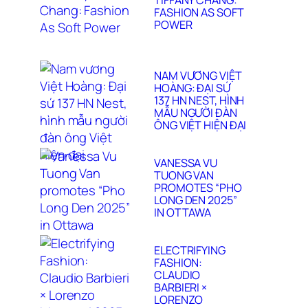
TIFFANY CHANG:
FASHION AS SOFT
POWER
NAM VƯƠNG VIỆT
HOÀNG: ĐẠI SỨ
137 HN NEST, HÌNH
MẪU NGƯỜI ĐÀN
ÔNG VIỆT HIỆN ĐẠI
VANESSA VU
TUONG VAN
PROMOTES “PHO
LONG DEN 2025”
IN OTTAWA
ELECTRIFYING
FASHION:
CLAUDIO
BARBIERI ×
LORENZO