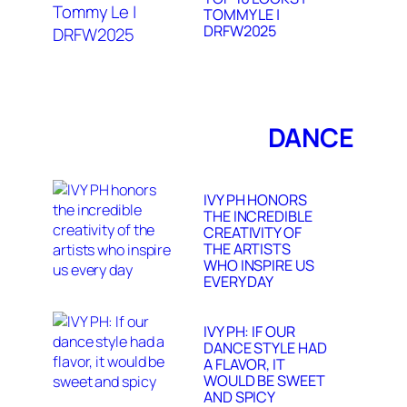
TOMMY LE |
DRFW2025
DANCE
IVY PH HONORS
THE INCREDIBLE
CREATIVITY OF
THE ARTISTS
WHO INSPIRE US
EVERY DAY
IVY PH: IF OUR
DANCE STYLE HAD
A FLAVOR, IT
WOULD BE SWEET
AND SPICY