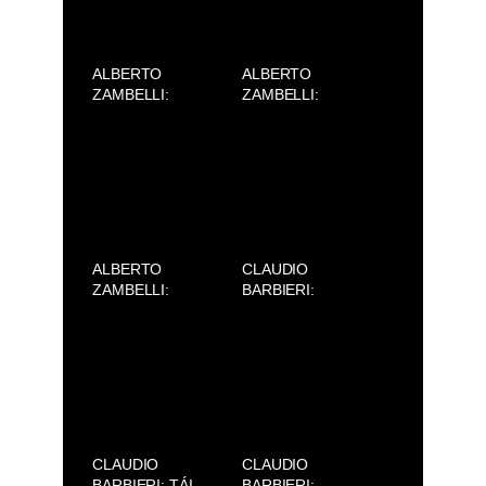
ALBERTO
ALBERTO
ZAMBELLI:
ZAMBELLI:
SILENCE (AVIFW
SILENCE (AVIFW
2025)
2025)
ALBERTO
CLAUDIO
ZAMBELLI:
BARBIERI:
SILENCE (AVIFW
REDEFINING
2025)
BEAUTY, FROM
SAIGON TO
MILAN
CLAUDIO
CLAUDIO
BARBIERI: TÁI
BARBIERI: