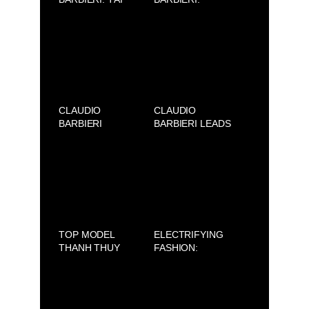
ĐỊNH NGHĨA VẺ
RIDEFINIRE LA
ĐẸP, TỪ SÀI GÒN
BELLEZZA, DA
ĐẾN MILAN
SAIGON A MILAN
CLAUDIO
CLAUDIO
BARBIERI
BARBIERI LEADS
ACADEMY
VIETNAM’S
RISING MODELS
TO ROME
TOP MODEL
ELECTRIFYING
THANH THUY
FASHION:
WON FIRST
CLAUDIO
PRIZE AT THE
BARBIERI ×
NMODEL FINALE
LORENZO
INTERNAZIONALE
MARCUCCI 2025