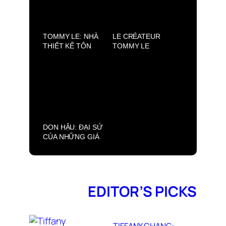
2025
TOMMY LE: NHÀ
LE CRÉATEUR
THIẾT KẾ TÔN
TOMMY LE
VINH VẺ ĐẸP VĂN
RECRÉE LA
HÓA VIỆT
BEAUTÉ DES
VILLAGES
VIETNAMIENS À
TRAVERS L’ÁO
DÀI
DON HẬU: ĐẠI SỨ
CỦA NHỮNG GIÁ
TRỊ THƯỢNG
LƯU
EDITOR’S PICKS