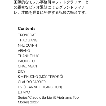
国際的なモデル事務所やフォトグラファーと
の親密なビデオ通話によるグランドフィナー
レ。才能を世界に発信する祝祭の舞台です。
Contents
TRONG DAT
THAO GIANG
NHU QUYNH
AIBANG
THANH THUY
BAO NGOC
CHAU NGAN
DICY
KIM PHUONG (MÓC TREO ĐỒ)
CLAUDIO BARBIERI
DV (XUAN VIET HOANG DON)
DJ MIYO
Series “Claudio Barbieri & Vietnam’s Top
Models 2025”