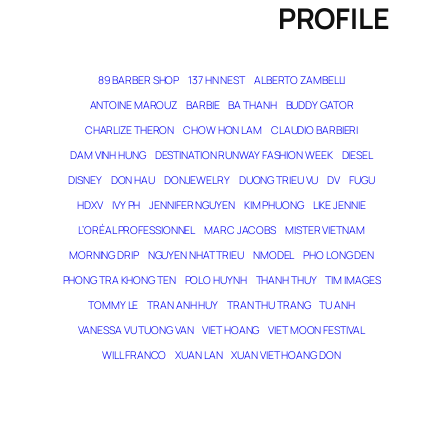
PROFILE
89 BARBER SHOP
137 HN NEST
ALBERTO ZAMBELLI
ANTOINE MAROUZ
BARBIE
BA THANH
BUDDY GATOR
CHARLIZE THERON
CHOW HON LAM
CLAUDIO BARBIERI
DAM VINH HUNG
DESTINATION RUNWAY FASHION WEEK
DIESEL
DISNEY
DON HAU
DONJEWELRY
DUONG TRIEU VU
DV
FUGU
HDXV
IVY PH
JENNIFER NGUYEN
KIM PHUONG
LIKE JENNIE
L’ORÉAL PROFESSIONNEL
MARC JACOBS
MISTER VIETNAM
MORNING DRIP
NGUYEN NHAT TRIEU
NMODEL
PHO LONG DEN
PHONG TRA KHONG TEN
POLO HUYNH
THANH THUY
TIM IMAGES
TOMMY LE
TRAN ANH HUY
TRAN THU TRANG
TU ANH
VANESSA VU TUONG VAN
VIET HOANG
VIET MOON FESTIVAL
WILL FRANCO
XUAN LAN
XUAN VIET HOANG DON
LE MAGICIEN DES RÊVES