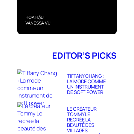
HOA HẬU
VANESSA VŨ
TƯỜNG VÂN
QUẢNG BÁ “PHỐ
LỒNG ĐÈN 2025”
TẠI OTTAWA
EDITOR’S PICKS
TIFFANY CHANG :
LA MODE COMME
UN INSTRUMENT
DE SOFT POWER
LE CRÉATEUR
TOMMY LE
RECRÉE LA
BEAUTÉ DES
VILLAGES