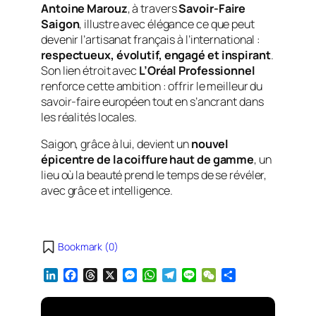
Antoine Marouz
, à travers
Savoir-Faire
Saigon
, illustre avec élégance ce que peut
devenir l’artisanat français à l’international :
respectueux, évolutif, engagé et inspirant
.
Son lien étroit avec
L’Oréal Professionnel
renforce cette ambition : offrir le meilleur du
savoir-faire européen tout en s’ancrant dans
les réalités locales.
Saigon, grâce à lui, devient un
nouvel
épicentre de la coiffure haut de gamme
, un
lieu où la beauté prend le temps de se révéler,
avec grâce et intelligence.
Bookmark (
0
)
L
F
T
X
M
W
T
L
W
S
i
a
h
e
h
e
i
e
h
n
c
r
s
a
l
n
C
a