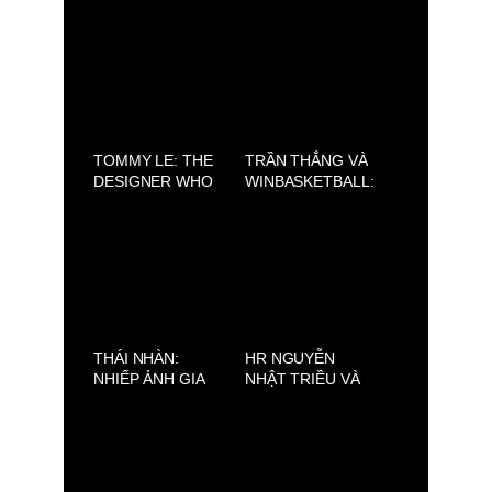
ORIGINS – OLD
SILENCE (AVIFW
HOMELAND
2025)
TOMMY LE: THE
TRẦN THẮNG VÀ
DESIGNER WHO
WINBASKETBALL:
HONORS THE
NGƯỜI “TRUYỀN
BEAUTY OF
LỬA” CHO THẾ
VIETNAMESE
HỆ BÓNG RỔ TRẺ
CULTURE
VIỆT NAM
THÁI NHÀN:
HR NGUYỄN
NHIẾP ẢNH GIA
NHẬT TRIỀU VÀ
HUYỀN THOẠI &
GIẢI NHẤT CUỘC
VẺ ĐẸP VIỆT
THI VIẾT VỀ
VƯỢT THỜI GIAN
CENTRAL 2025