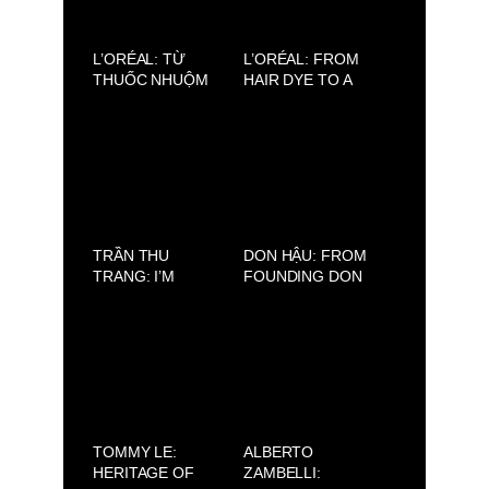
L’ORÉAL: TỪ
L’ORÉAL: FROM
THUỐC NHUỘM
HAIR DYE TO A
TÓC ĐẾN ĐẾ CHẾ
GLOBAL BEAUTY
LÀM ĐẸP TOÀN
EMPIRE
CẦU
TRẦN THU
DON HẬU: FROM
TRANG: I’M
FOUNDING DON
PASSIONATE
JEWELRY TO
ABOUT
DEVELOPING 89
DESIGNING
BARBER SHOP
DISNEY
PRINCESS
DRESSES
TOMMY LE:
ALBERTO
HERITAGE OF
ZAMBELLI: