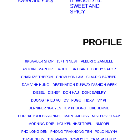
IT WOULD BE
SWEET AND
SPICY
PROFILE
89 BARBER SHOP
137 HN NEST
ALBERTO ZAMBELLI
ANTOINE MAROUZ
BARBIE
BA THANH
BUDDY GATOR
CHARLIZE THERON
CHOW HON LAM
CLAUDIO BARBIERI
DAM VINH HUNG
DESTINATION RUNWAY FASHION WEEK
DIESEL
DISNEY
DON HAU
DONJEWELRY
DUONG TRIEU VU
DV
FUGU
HDXV
IVY PH
JENNIFER NGUYEN
KIM PHUONG
LIKE JENNIE
L’ORÉAL PROFESSIONNEL
MARC JACOBS
MISTER VIETNAM
MORNING DRIP
NGUYEN NHAT TRIEU
NMODEL
PHO LONG DEN
PHONG TRA KHONG TEN
POLO HUYNH
THANH THUY
TIM IMAGES
TOMMY LE
TRAN ANH HUY