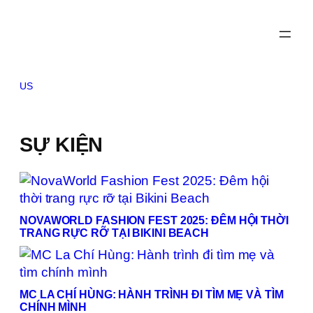
Skip
to
content
US
SỰ KIỆN
NOVAWORLD FASHION FEST 2025: ĐÊM HỘI THỜI
TRANG RỰC RỠ TẠI BIKINI BEACH
MC LA CHÍ HÙNG: HÀNH TRÌNH ĐI TÌM MẸ VÀ TÌM
CHÍNH MÌNH