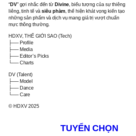
“
DV
” gợi nhắc đến từ
Divine
, biểu tượng của sự thiêng
liêng, tinh tế và
siêu phàm
, thể hiện khát vọng kiến tạo
những sản phẩm và dịch vụ mang giá trị vượt chuẩn
mực thông thường.
HDXV, THẾ GIỚI SAO (Tech)
├── Profile
├── Media
├── Editor’s Picks
└── Charts
DV (Talent)
├── Model
├── Dance
└── Care
© HDXV 2025
TUYỂN CHỌN