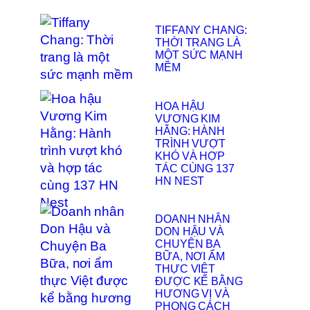
TIFFANY CHANG:
THỜI TRANG LÀ
MỘT SỨC MẠNH
MỀM
HOA HẬU
VƯƠNG KIM
HẰNG: HÀNH
TRÌNH VƯỢT
KHÓ VÀ HỢP
TÁC CÙNG 137
HN NEST
DOANH NHÂN
DON HẬU VÀ
CHUYỆN BA
BỮA, NƠI ẨM
THỰC VIỆT
ĐƯỢC KỂ BẰNG
HƯƠNG VỊ VÀ
PHONG CÁCH