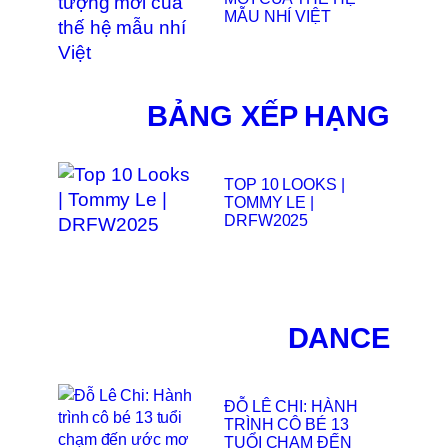
MẪU NHÍ VIỆT
BẢNG XẾP HẠNG
TOP 10 LOOKS |
TOMMY LE |
DRFW2025
DANCE
ĐỖ LÊ CHI: HÀNH
TRÌNH CÔ BÉ 13
TUỔI CHẠM ĐẾN