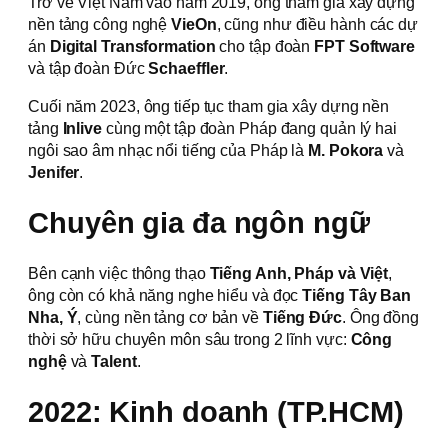
Trở về Việt Nam vào năm 2019, ông tham gia xây dựng
nền tảng công nghệ
VieOn
, cũng như điều hành các dự
án
Digital Transformation
cho tập đoàn
FPT Software
và
tập đoàn Đức
Schaeffler
.
Cuối năm 2023, ông tiếp tục tham gia xây dựng nền
tảng
Inlive
cùng một tập đoàn Pháp đang quản lý hai
ngôi sao âm nhạc nổi tiếng của Pháp là
M. Pokora
và
Jenifer
.
Chuyên gia đa ngôn ngữ
Bên cạnh việc thông thạo
Tiếng Anh, Pháp và Việt
,
ông còn có khả năng nghe hiểu và đọc
Tiếng Tây Ban
Nha, Ý
, cùng nền tảng cơ bản về
Tiếng Đức
. Ông đồng
thời sở hữu chuyên môn sâu trong 2 lĩnh vực:
Công
nghệ
và
Talent
.
2022: Kinh doanh (TP.HCM)