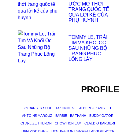
ƯỚC MƠ THỜI
TRANG QUỐC TẾ
QUA LỜI KỂ CỦA
PHỤ HUYNH
TOMMY LE, TRÁI
TIM VÀ KHỐI ÓC
SAU NHỮNG BỘ
TRANG PHỤC
LỘNG LẪY
PROFILE
89 BARBER SHOP
137 HN NEST
ALBERTO ZAMBELLI
ANTOINE MAROUZ
BARBIE
BA THANH
BUDDY GATOR
CHARLIZE THERON
CHOW HON LAM
CLAUDIO BARBIERI
DAM VINH HUNG
DESTINATION RUNWAY FASHION WEEK