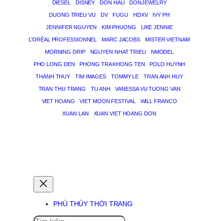
DIESEL
DISNEY
DON HAU
DONJEWELRY
DUONG TRIEU VU
DV
FUGU
HDXV
IVY PH
JENNIFER NGUYEN
KIM PHUONG
LIKE JENNIE
L’ORÉAL PROFESSIONNEL
MARC JACOBS
MISTER VIETNAM
MORNING DRIP
NGUYEN NHAT TRIEU
NMODEL
PHO LONG DEN
PHONG TRA KHONG TEN
POLO HUYNH
THANH THUY
TIM IMAGES
TOMMY LE
TRAN ANH HUY
TRAN THU TRANG
TU ANH
VANESSA VU TUONG VAN
VIET HOANG
VIET MOON FESTIVAL
WILL FRANCO
XUAN LAN
XUAN VIET HOANG DON
PHÙ THỦY GIẤC MƠ
PHÙ THỦY THỜI TRANG
SEARCH