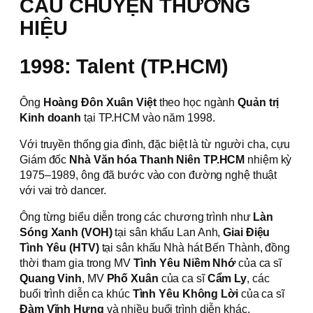
CÂU CHUYỆN THƯƠNG
HIỆU
1998: Talent (TP.HCM)
Ông
Hoàng Đôn Xuân Việt
theo học ngành
Quản trị
Kinh doanh
tại TP.HCM vào năm 1998.
Với truyền thống gia đình, đặc biệt là từ người cha, cựu
Giám đốc
Nhà Văn hóa Thanh Niên TP.HCM
nhiệm kỳ
1975–1989, ông đã bước vào con đường nghệ thuật
với vai trò dancer.
Ông từng biểu diễn trong các chương trình như
Làn
Sóng Xanh (VOH)
tại sân khấu Lan Anh,
Giai Điệu
Tình Yêu (HTV)
tại sân khấu Nhà hát Bến Thành, đồng
thời tham gia trong MV
Tình Yêu Niềm Nhớ
của ca sĩ
Quang Vinh
, MV
Phố Xuân
của ca sĩ
Cẩm Ly
, các
buổi trình diễn ca khúc
Tình Yêu Không Lời
của ca sĩ
Đàm Vĩnh Hưng
và nhiều buổi trình diễn khác.