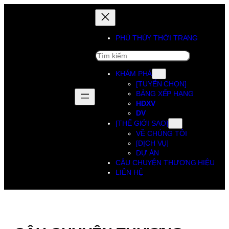
PHÙ THỦY THỜI TRANG
SEARCH
KHÁM PHÁ
[TUYỂN CHỌN]
BẢNG XẾP HẠNG
HDXV
DV
[THẾ GIỚI SAO]
VỀ CHÚNG TÔI
[DỊCH VỤ]
DỰ ÁN
CÂU CHUYỆN THƯƠNG HIỆU
LIÊN HỆ