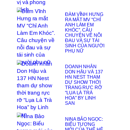
ĐÀM VĨNH HƯNG
RA MẮT MV “CHỈ
ANH LÀM EM
KHÓC”. CÂU
CHUYỆN VỀ NỖI
ĐAU VÀ SỰ TÁI
SINH CỦA NGƯỜI
PHỤ NỮ
DOANH NHÂN
DON HẬU VÀ 137
HN NEST THAM
DỰ SHOW THỜI
TRANG RỰC RỠ
“LỤA LÀ TRÀ
HOA” BY LINH
SAN
NINA BẢO NGỌC:
BIỂU TƯỢNG
MỚI CỦA THẾ HỆ